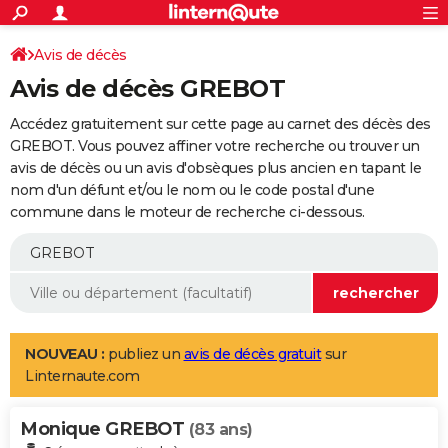
ACTUALITÉS
Connexion
S'inscrire
Avis de décès
Rechercher
Société
Education
Villes
Politique
Faits Divers
Monde
+
SPORT
Avis de décès GREBOT
Football
Cyclisme
Forum
Coupe du monde 2026
Tennis
Rugby
CULTURE
Accédez gratuitement sur cette page au carnet des décès des
TNT
Cinéma
Musique
Programme TV
Streaming
Sorties cinéma
+
GREBOT. Vous pouvez affiner votre recherche ou trouver un
FINANCE
avis de décès ou un avis d'obsèques plus ancien en tapant le
Impôts
Immobilier
Banque
Crédit
Retraite
Epargne
Risques naturels par ville
Assurance
AUTO
nom d'un défunt et/ou le nom ou le code postal d'une
commune dans le moteur de recherche ci-dessous.
Réserver un essai
Berlines
Forum auto
Essais
Citadines
SUV
+
HIGH-TECH
Meilleur smartphone
Ordinateurs
Guide high-tech
Mobiles
Internet
Jeux vidéo
+
BRICOLAGE
Aménagement intérieur
Cuisine
Jardinage
+
Forum
Extérieur
Salle de bains
Rangement
WEEK-END
Escapades
Expositions
Week-end nature
Guides de France
Patrimoine
Musées
+
LIFESTYLE
NOUVEAU :
publiez un
avis de décès gratuit
sur
Linternaute.com
Bien-être
Mode
+
Art de vivre
Loisirs
Modes de vie
SANTE
Monique GREBOT
Guide de la santé
Médicaments
+
Alimentation
Maladies
Sommeil
(83 ans)
VOYAGE