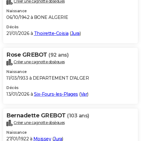
Créer une cagnotte obsèques
City break
Voyage de noces
Climat
Destinations
Voyage nature
Forum
+
PHOTO
Naissance
06/10/1942 à BONE ALGERIE
GUIDES D'ACHAT
Décès
21/01/2026 à
Thoirette-Coisia
(
Jura
)
BONS PLANS
CARTE DE VOEUX
Rose GREBOT
(92 ans)
Carte Bonne année
Carte Pâques
Carte de Noël
Carte Saint-Valentin
Carte d'anniversaire
DICTIONNAIRE
Créer une cagnotte obsèques
Biographies
Expressions
Dictionnaire
Citations
Proverbes
PROGRAMME TV
Naissance
11/03/1933 à DEPARTEMENT D'ALGER
COPAINS D'AVANT
Décès
13/01/2026 à
Six-Fours-les-Plages
(
Var
)
Se connecter
Collèges
Universités
Service militaire
S'inscrire
Lycées
Primaires
Entreprises
Avis de recherche
AVIS DE DÉCÈS
FORUM
Bernadette GREBOT
(103 ans)
Lifestyle
Sport
Television
Cinema
Bricolage
Culture
Auto
Voyage
Créer une cagnotte obsèques
Naissance
27/01/1922 à
Moissey
(
Jura
)