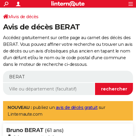
ACTUALITÉS
Connexion
S'inscrire
Avis de décès
Rechercher
Société
Education
Villes
Politique
Faits Divers
Monde
+
SPORT
Avis de décès BERAT
Football
Cyclisme
Forum
Coupe du monde 2026
Tennis
Rugby
CULTURE
Accédez gratuitement sur cette page au carnet des décès des
TNT
Cinéma
Musique
Programme TV
Streaming
Sorties cinéma
+
BERAT. Vous pouvez affiner votre recherche ou trouver un avis
FINANCE
de décès ou un avis d'obsèques plus ancien en tapant le nom
Impôts
Immobilier
Banque
Crédit
Retraite
Epargne
Risques naturels par ville
Assurance
AUTO
d'un défunt et/ou le nom ou le code postal d'une commune
dans le moteur de recherche ci-dessous.
Réserver un essai
Berlines
Forum auto
Essais
Citadines
SUV
+
HIGH-TECH
Meilleur smartphone
Ordinateurs
Guide high-tech
Mobiles
Internet
Jeux vidéo
+
BRICOLAGE
Aménagement intérieur
Cuisine
Jardinage
+
Forum
Extérieur
Salle de bains
Rangement
WEEK-END
Escapades
Expositions
Week-end nature
Guides de France
Patrimoine
Musées
+
LIFESTYLE
NOUVEAU :
publiez un
avis de décès gratuit
sur
Linternaute.com
Bien-être
Mode
+
Art de vivre
Loisirs
Modes de vie
SANTE
Bruno BERAT
Guide de la santé
Médicaments
+
Alimentation
Maladies
Sommeil
(61 ans)
VOYAGE