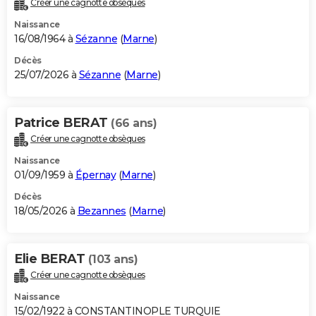
Créer une cagnotte obsèques
City break
Voyage de noces
Climat
Destinations
Voyage nature
Forum
+
PHOTO
Naissance
16/08/1964 à
Sézanne
(
Marne
)
GUIDES D'ACHAT
Décès
25/07/2026 à
Sézanne
(
Marne
)
BONS PLANS
CARTE DE VOEUX
Patrice BERAT
(66 ans)
Carte Bonne année
Carte Pâques
Carte de Noël
Carte Saint-Valentin
Carte d'anniversaire
DICTIONNAIRE
Créer une cagnotte obsèques
Biographies
Expressions
Dictionnaire
Citations
Proverbes
PROGRAMME TV
Naissance
01/09/1959 à
Épernay
(
Marne
)
COPAINS D'AVANT
Décès
18/05/2026 à
Bezannes
(
Marne
)
Se connecter
Collèges
Universités
Service militaire
S'inscrire
Lycées
Primaires
Entreprises
Avis de recherche
AVIS DE DÉCÈS
FORUM
Elie BERAT
(103 ans)
Lifestyle
Sport
Television
Cinema
Bricolage
Culture
Auto
Voyage
Créer une cagnotte obsèques
Naissance
15/02/1922 à CONSTANTINOPLE TURQUIE