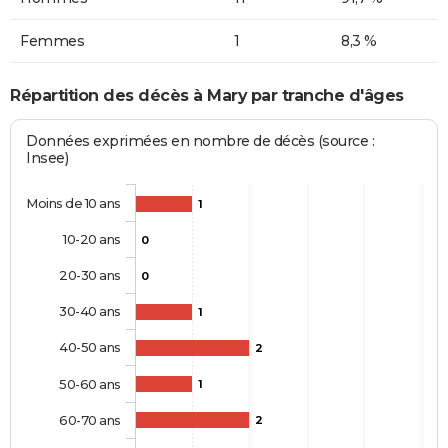
Femmes
1
8,3 %
Répartition des décès à Mary par tranche d'âges
Données exprimées en nombre de décès (source :
Insee)
Moins de 10 ans
1
10-20 ans
0
20-30 ans
0
30-40 ans
1
40-50 ans
2
50-60 ans
1
60-70 ans
2