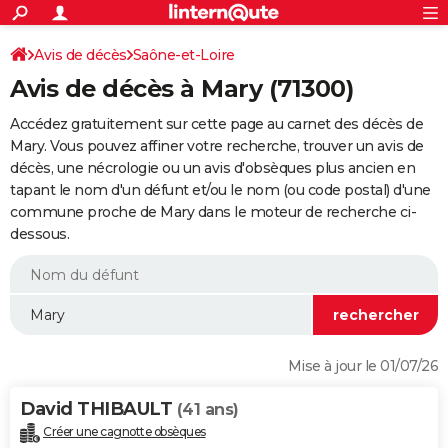
ACTUALITÉS
Connexion
S'inscrire
Avis de décès
Saône-et-Loire
Rechercher
Société
Education
Villes
Politique
Faits Divers
Monde
+
SPORT
Avis de décès à Mary (71300)
Football
Cyclisme
Forum
Coupe du monde 2026
Tennis
Rugby
CULTURE
Accédez gratuitement sur cette page au carnet des décès de
TNT
Cinéma
Musique
Programme TV
Streaming
Sorties cinéma
+
Mary. Vous pouvez affiner votre recherche, trouver un avis de
FINANCE
décès, une nécrologie ou un avis d'obsèques plus ancien en
Impôts
Immobilier
Banque
Crédit
Retraite
Epargne
Risques naturels par ville
Assurance
AUTO
tapant le nom d'un défunt et/ou le nom (ou code postal) d'une
commune proche de Mary dans le moteur de recherche ci-
Réserver un essai
Berlines
Forum auto
Essais
Citadines
SUV
+
HIGH-TECH
dessous.
Meilleur smartphone
Ordinateurs
Guide high-tech
Mobiles
Internet
Jeux vidéo
+
BRICOLAGE
Aménagement intérieur
Cuisine
Jardinage
+
Forum
Extérieur
Salle de bains
Rangement
WEEK-END
Escapades
Expositions
Week-end nature
Guides de France
Patrimoine
Musées
+
LIFESTYLE
Mise à jour le 01/07/26
Bien-être
Mode
+
Art de vivre
Loisirs
Modes de vie
SANTE
David THIBAULT
(41 ans)
Guide de la santé
Médicaments
+
Alimentation
Maladies
Sommeil
VOYAGE
Créer une cagnotte obsèques