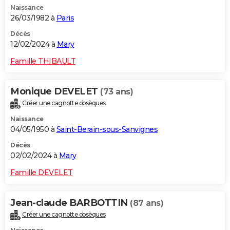
Naissance
City break
Voyage de noces
Climat
Destinations
Voyage nature
Forum
+
PHOTO
26/03/1982 à
Paris
GUIDES D'ACHAT
Décès
12/02/2024 à
Mary
BONS PLANS
Famille THIBAULT
CARTE DE VOEUX
Monique DEVELET
(73 ans)
Carte Bonne année
Carte Pâques
Carte de Noël
Carte Saint-Valentin
Carte d'anniversaire
DICTIONNAIRE
Créer une cagnotte obsèques
Biographies
Expressions
Dictionnaire
Citations
Proverbes
PROGRAMME TV
Naissance
04/05/1950 à
Saint-Berain-sous-Sanvignes
COPAINS D'AVANT
Décès
02/02/2024 à
Mary
Se connecter
Collèges
Universités
Service militaire
S'inscrire
Lycées
Primaires
Entreprises
Avis de recherche
AVIS DE DÉCÈS
Famille DEVELET
FORUM
Lifestyle
Sport
Television
Cinema
Bricolage
Culture
Auto
Voyage
Jean-claude BARBOTTIN
(87 ans)
Créer une cagnotte obsèques