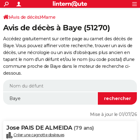
ACTUALITÉS
Connexion
S'inscrire
Avis de décès
Marne
Rechercher
Société
Education
Villes
Politique
Faits Divers
Monde
+
SPORT
Avis de décès à Baye (51270)
Football
Cyclisme
Forum
Coupe du monde 2026
Tennis
Rugby
CULTURE
Accédez gratuitement sur cette page au carnet des décès de
TNT
Cinéma
Musique
Programme TV
Streaming
Sorties cinéma
+
Baye. Vous pouvez affiner votre recherche, trouver un avis de
FINANCE
décès, une nécrologie ou un avis d'obsèques plus ancien en
Impôts
Immobilier
Banque
Crédit
Retraite
Epargne
Risques naturels par ville
Assurance
AUTO
tapant le nom d'un défunt et/ou le nom (ou code postal) d'une
commune proche de Baye dans le moteur de recherche ci-
Réserver un essai
Berlines
Forum auto
Essais
Citadines
SUV
+
HIGH-TECH
dessous.
Meilleur smartphone
Ordinateurs
Guide high-tech
Mobiles
Internet
Jeux vidéo
+
BRICOLAGE
Aménagement intérieur
Cuisine
Jardinage
+
Forum
Extérieur
Salle de bains
Rangement
WEEK-END
Escapades
Expositions
Week-end nature
Guides de France
Patrimoine
Musées
+
LIFESTYLE
Mise à jour le 01/07/26
Bien-être
Mode
+
Art de vivre
Loisirs
Modes de vie
SANTE
Jose PAIS DE ALMEIDA
(79 ans)
Guide de la santé
Médicaments
+
Alimentation
Maladies
Sommeil
VOYAGE
Créer une cagnotte obsèques