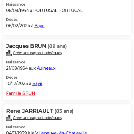
Naissance
City break
Voyage de noces
Climat
Destinations
Voyage nature
Forum
+
PHOTO
08/09/1944 à PORTUGAL PORTUGAL
GUIDES D'ACHAT
Décès
06/02/2024 à
Baye
BONS PLANS
CARTE DE VOEUX
Jacques BRUN
(89 ans)
Créer une cagnotte obsèques
Carte Bonne année
Carte Pâques
Carte de Noël
Carte Saint-Valentin
Carte d'anniversaire
DICTIONNAIRE
Naissance
Biographies
Expressions
Dictionnaire
Citations
Proverbes
21/08/1934 aux
Aulneaux
PROGRAMME TV
Décès
COPAINS D'AVANT
10/12/2023 à
Baye
Se connecter
Collèges
Universités
Service militaire
S'inscrire
Lycées
Primaires
Entreprises
Avis de recherche
AVIS DE DÉCÈS
Famille BRUN
FORUM
Rene JARRIAULT
(83 ans)
Lifestyle
Sport
Television
Cinema
Bricolage
Culture
Auto
Voyage
Créer une cagnotte obsèques
Naissance
04/11/1939 à la
Villeneuve-lès-Charleville