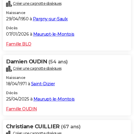
Créer une cagnotte obsèques
City break
Voyage de noces
Climat
Destinations
Voyage nature
Forum
+
PHOTO
Naissance
29/04/1950 à
Pargny-sur-Saulx
GUIDES D'ACHAT
Décès
BONS PLANS
07/01/2026 à
Maurupt-le-Montois
CARTE DE VOEUX
Famille BLO
Carte Bonne année
Carte Pâques
Carte de Noël
Carte Saint-Valentin
Carte d'anniversaire
DICTIONNAIRE
Damien OUDIN
(54 ans)
Biographies
Expressions
Dictionnaire
Citations
Proverbes
PROGRAMME TV
Créer une cagnotte obsèques
Naissance
COPAINS D'AVANT
18/04/1971 à
Saint-Dizier
Se connecter
Collèges
Universités
Service militaire
S'inscrire
Lycées
Primaires
Entreprises
Avis de recherche
AVIS DE DÉCÈS
Décès
25/04/2025 à
Maurupt-le-Montois
FORUM
Famille OUDIN
Lifestyle
Sport
Television
Cinema
Bricolage
Culture
Auto
Voyage
Christiane CUILLIER
(67 ans)
Créer une cagnotte obsèques