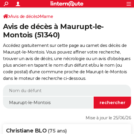
ACTUALITÉS
Connexion
S'inscrire
Avis de décès
Marne
Rechercher
Société
Education
Villes
Politique
Faits Divers
Monde
+
SPORT
Avis de décès à Maurupt-le-
Football
Cyclisme
Forum
Coupe du monde 2026
Tennis
Rugby
CULTURE
Montois (51340)
TNT
Cinéma
Musique
Programme TV
Streaming
Sorties cinéma
+
FINANCE
Accédez gratuitement sur cette page au carnet des décès de
Maurupt-le-Montois. Vous pouvez affiner votre recherche,
Impôts
Immobilier
Banque
Crédit
Retraite
Epargne
Risques naturels par ville
Assurance
AUTO
trouver un avis de décès, une nécrologie ou un avis d'obsèques
plus ancien en tapant le nom d'un défunt et/ou le nom (ou
Réserver un essai
Berlines
Forum auto
Essais
Citadines
SUV
+
HIGH-TECH
code postal) d'une commune proche de Maurupt-le-Montois
dans le moteur de recherche ci-dessous.
Meilleur smartphone
Ordinateurs
Guide high-tech
Mobiles
Internet
Jeux vidéo
+
BRICOLAGE
Aménagement intérieur
Cuisine
Jardinage
+
Forum
Extérieur
Salle de bains
Rangement
WEEK-END
Escapades
Expositions
Week-end nature
Guides de France
Patrimoine
Musées
+
LIFESTYLE
Bien-être
Mode
+
Art de vivre
Loisirs
Modes de vie
SANTE
Mise à jour le 25/06/26
Guide de la santé
Médicaments
+
Alimentation
Maladies
Sommeil
VOYAGE
Christiane BLO
(75 ans)