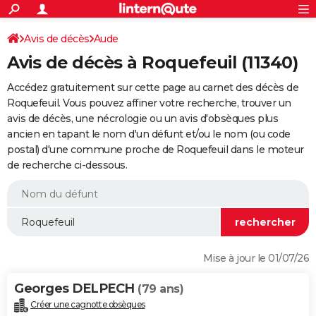
ACTUALITÉS
Connexion
S'inscrire
Avis de décès
Aude
Rechercher
Société
Education
Villes
Politique
Faits Divers
Monde
+
SPORT
Avis de décès à Roquefeuil (11340)
Football
Cyclisme
Forum
Coupe du monde 2026
Tennis
Rugby
CULTURE
Accédez gratuitement sur cette page au carnet des décès de
TNT
Cinéma
Musique
Programme TV
Streaming
Sorties cinéma
+
Roquefeuil. Vous pouvez affiner votre recherche, trouver un
FINANCE
avis de décès, une nécrologie ou un avis d'obsèques plus
Impôts
Immobilier
Banque
Crédit
Retraite
Epargne
Risques naturels par ville
Assurance
AUTO
ancien en tapant le nom d'un défunt et/ou le nom (ou code
postal) d'une commune proche de Roquefeuil dans le moteur
Réserver un essai
Berlines
Forum auto
Essais
Citadines
SUV
+
HIGH-TECH
de recherche ci-dessous.
Meilleur smartphone
Ordinateurs
Guide high-tech
Mobiles
Internet
Jeux vidéo
+
BRICOLAGE
Aménagement intérieur
Cuisine
Jardinage
+
Forum
Extérieur
Salle de bains
Rangement
WEEK-END
Escapades
Expositions
Week-end nature
Guides de France
Patrimoine
Musées
+
LIFESTYLE
Mise à jour le 01/07/26
Bien-être
Mode
+
Art de vivre
Loisirs
Modes de vie
SANTE
Georges DELPECH
(79 ans)
Guide de la santé
Médicaments
+
Alimentation
Maladies
Sommeil
VOYAGE
Créer une cagnotte obsèques