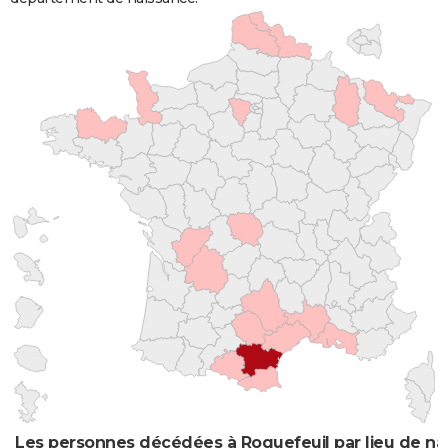
Les personnes décédées à Roquefeuil par lieu de na