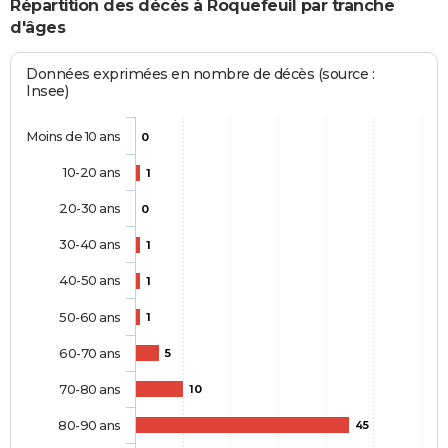
Répartition des décès à Roquefeuil par tranche
d'âges
Données exprimées en nombre de décès (source :
Insee)
Moins de 10 ans
0
10-20 ans
1
20-30 ans
0
30-40 ans
1
40-50 ans
1
50-60 ans
1
60-70 ans
5
70-80 ans
10
80-90 ans
45