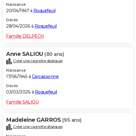
Naissance
City break
Voyage de noces
Climat
Destinations
Voyage nature
Forum
+
PHOTO
20/04/1947 à
Roquefeuil
GUIDES D'ACHAT
Décès
28/04/2026 à
Roquefeuil
BONS PLANS
Famille DELPECH
CARTE DE VOEUX
Anne SALIOU
(80 ans)
Carte Bonne année
Carte Pâques
Carte de Noël
Carte Saint-Valentin
Carte d'anniversaire
DICTIONNAIRE
Créer une cagnotte obsèques
Biographies
Expressions
Dictionnaire
Citations
Proverbes
PROGRAMME TV
Naissance
17/06/1945 à
Carcassonne
COPAINS D'AVANT
Décès
03/03/2026 à
Roquefeuil
Se connecter
Collèges
Universités
Service militaire
S'inscrire
Lycées
Primaires
Entreprises
Avis de recherche
AVIS DE DÉCÈS
Famille SALIOU
FORUM
Lifestyle
Sport
Television
Cinema
Bricolage
Culture
Auto
Voyage
Madeleine GARROS
(95 ans)
Créer une cagnotte obsèques