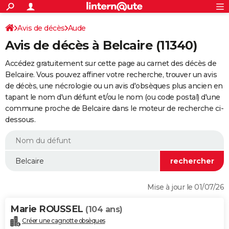
ACTUALITÉS
Connexion
S'inscrire
Avis de décès
Aude
Rechercher
Société
Education
Villes
Politique
Faits Divers
Monde
+
SPORT
Avis de décès à Belcaire (11340)
Football
Cyclisme
Forum
Coupe du monde 2026
Tennis
Rugby
CULTURE
Accédez gratuitement sur cette page au carnet des décès de
TNT
Cinéma
Musique
Programme TV
Streaming
Sorties cinéma
+
Belcaire. Vous pouvez affiner votre recherche, trouver un avis
FINANCE
de décès, une nécrologie ou un avis d'obsèques plus ancien en
Impôts
Immobilier
Banque
Crédit
Retraite
Epargne
Risques naturels par ville
Assurance
AUTO
tapant le nom d'un défunt et/ou le nom (ou code postal) d'une
commune proche de Belcaire dans le moteur de recherche ci-
Réserver un essai
Berlines
Forum auto
Essais
Citadines
SUV
+
HIGH-TECH
dessous.
Meilleur smartphone
Ordinateurs
Guide high-tech
Mobiles
Internet
Jeux vidéo
+
BRICOLAGE
Aménagement intérieur
Cuisine
Jardinage
+
Forum
Extérieur
Salle de bains
Rangement
WEEK-END
Escapades
Expositions
Week-end nature
Guides de France
Patrimoine
Musées
+
LIFESTYLE
Mise à jour le 01/07/26
Bien-être
Mode
+
Art de vivre
Loisirs
Modes de vie
SANTE
Marie ROUSSEL
(104 ans)
Guide de la santé
Médicaments
+
Alimentation
Maladies
Sommeil
VOYAGE
Créer une cagnotte obsèques