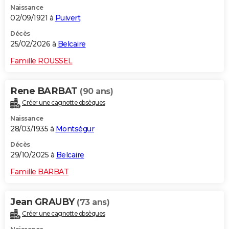
Naissance
City break
Voyage de noces
Climat
Destinations
Voyage nature
Forum
+
PHOTO
02/09/1921 à
Puivert
GUIDES D'ACHAT
Décès
25/02/2026 à
Belcaire
BONS PLANS
Famille ROUSSEL
CARTE DE VOEUX
Rene BARBAT
(90 ans)
Carte Bonne année
Carte Pâques
Carte de Noël
Carte Saint-Valentin
Carte d'anniversaire
DICTIONNAIRE
Créer une cagnotte obsèques
Biographies
Expressions
Dictionnaire
Citations
Proverbes
PROGRAMME TV
Naissance
28/03/1935 à
Montségur
COPAINS D'AVANT
Décès
29/10/2025 à
Belcaire
Se connecter
Collèges
Universités
Service militaire
S'inscrire
Lycées
Primaires
Entreprises
Avis de recherche
AVIS DE DÉCÈS
Famille BARBAT
FORUM
Lifestyle
Sport
Television
Cinema
Bricolage
Culture
Auto
Voyage
Jean GRAUBY
(73 ans)
Créer une cagnotte obsèques