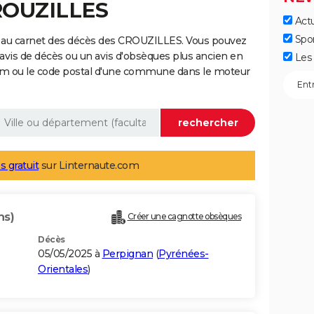
CROUZILLES
Actu
Spo
e au carnet des décès des CROUZILLES. Vous pouvez
 avis de décès ou un avis d'obsèques plus ancien en
Les 
nom ou le code postal d'une commune dans le moteur
s gratuit
sur Linternaute.com
ns)
Créer une cagnotte obsèques
Décès
05/05/2025 à
Perpignan
(
Pyrénées-
Orientales
)