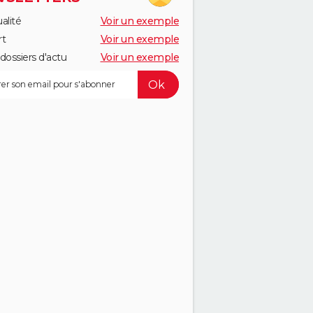
alité
Voir un exemple
rt
Voir un exemple
dossiers d'actu
Voir un exemple