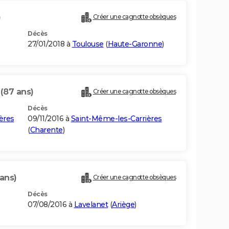
)
Créer une cagnotte obsèques
Décès
27/01/2018 à
Toulouse
(
Haute-Garonne
)
S
(87 ans)
Créer une cagnotte obsèques
Décès
ères
09/11/2016 à
Saint-Même-les-Carrières
(
Charente
)
ans)
Créer une cagnotte obsèques
Décès
07/08/2016 à
Lavelanet
(
Ariège
)