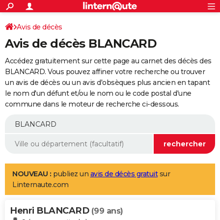
ACTUALITÉS
Connexion
S'inscrire
Avis de décès
Rechercher
Société
Education
Villes
Politique
Faits Divers
Monde
+
SPORT
Avis de décès BLANCARD
Football
Cyclisme
Forum
Coupe du monde 2026
Tennis
Rugby
CULTURE
Accédez gratuitement sur cette page au carnet des décès des
TNT
Cinéma
Musique
Programme TV
Streaming
Sorties cinéma
+
BLANCARD. Vous pouvez affiner votre recherche ou trouver
FINANCE
un avis de décès ou un avis d'obsèques plus ancien en tapant
Impôts
Immobilier
Banque
Crédit
Retraite
Epargne
Risques naturels par ville
Assurance
AUTO
le nom d'un défunt et/ou le nom ou le code postal d'une
commune dans le moteur de recherche ci-dessous.
Réserver un essai
Berlines
Forum auto
Essais
Citadines
SUV
+
HIGH-TECH
Meilleur smartphone
Ordinateurs
Guide high-tech
Mobiles
Internet
Jeux vidéo
+
BRICOLAGE
Aménagement intérieur
Cuisine
Jardinage
+
Forum
Extérieur
Salle de bains
Rangement
WEEK-END
Escapades
Expositions
Week-end nature
Guides de France
Patrimoine
Musées
+
LIFESTYLE
NOUVEAU :
publiez un
avis de décès gratuit
sur
Linternaute.com
Bien-être
Mode
+
Art de vivre
Loisirs
Modes de vie
SANTE
Henri BLANCARD
Guide de la santé
Médicaments
+
Alimentation
Maladies
Sommeil
(99 ans)
VOYAGE