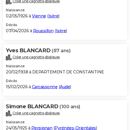
Créer une cagnotte obsèques
City break
Voyage de noces
Climat
Destinations
Voyage nature
Forum
+
PHOTO
Naissance
02/05/1926 à
Vienne
(
Isère
)
GUIDES D'ACHAT
Décès
07/04/2026 à
Roussillon
(
Isère
)
BONS PLANS
CARTE DE VOEUX
Yves BLANCARD
(87 ans)
Carte Bonne année
Carte Pâques
Carte de Noël
Carte Saint-Valentin
Carte d'anniversaire
DICTIONNAIRE
Créer une cagnotte obsèques
Biographies
Expressions
Dictionnaire
Citations
Proverbes
PROGRAMME TV
Naissance
20/02/1938 à DEPARTEMENT DE CONSTANTINE
COPAINS D'AVANT
Décès
15/02/2026 à
Carcassonne
(
Aude
)
Se connecter
Collèges
Universités
Service militaire
S'inscrire
Lycées
Primaires
Entreprises
Avis de recherche
AVIS DE DÉCÈS
FORUM
Simone BLANCARD
(100 ans)
Lifestyle
Sport
Television
Cinema
Bricolage
Culture
Auto
Voyage
Créer une cagnotte obsèques
Naissance
24/05/1925 à
Perpignan
(
Pyrénées-Orientales
)