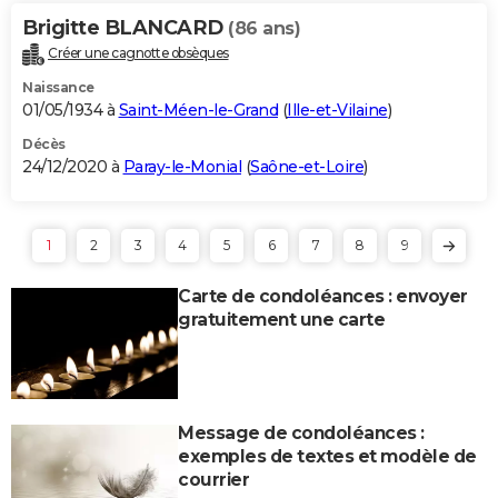
Brigitte BLANCARD
(86 ans)
Créer une cagnotte obsèques
Naissance
01/05/1934 à
Saint-Méen-le-Grand
(
Ille-et-Vilaine
)
Décès
24/12/2020 à
Paray-le-Monial
(
Saône-et-Loire
)
1
2
3
4
5
6
7
8
9
Carte de condoléances : envoyer
gratuitement une carte
Message de condoléances :
exemples de textes et modèle de
courrier