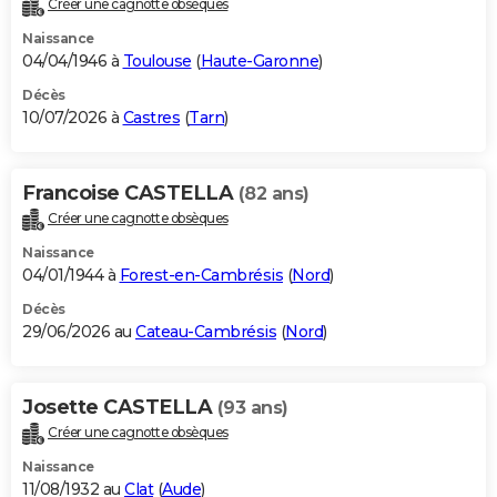
Créer une cagnotte obsèques
City break
Voyage de noces
Climat
Destinations
Voyage nature
Forum
+
PHOTO
Naissance
04/04/1946 à
Toulouse
(
Haute-Garonne
)
GUIDES D'ACHAT
Décès
10/07/2026 à
Castres
(
Tarn
)
BONS PLANS
CARTE DE VOEUX
Francoise CASTELLA
(82 ans)
Carte Bonne année
Carte Pâques
Carte de Noël
Carte Saint-Valentin
Carte d'anniversaire
DICTIONNAIRE
Créer une cagnotte obsèques
Biographies
Expressions
Dictionnaire
Citations
Proverbes
PROGRAMME TV
Naissance
04/01/1944 à
Forest-en-Cambrésis
(
Nord
)
COPAINS D'AVANT
Décès
29/06/2026 au
Cateau-Cambrésis
(
Nord
)
Se connecter
Collèges
Universités
Service militaire
S'inscrire
Lycées
Primaires
Entreprises
Avis de recherche
AVIS DE DÉCÈS
FORUM
Josette CASTELLA
(93 ans)
Lifestyle
Sport
Television
Cinema
Bricolage
Culture
Auto
Voyage
Créer une cagnotte obsèques
Naissance
11/08/1932 au
Clat
(
Aude
)