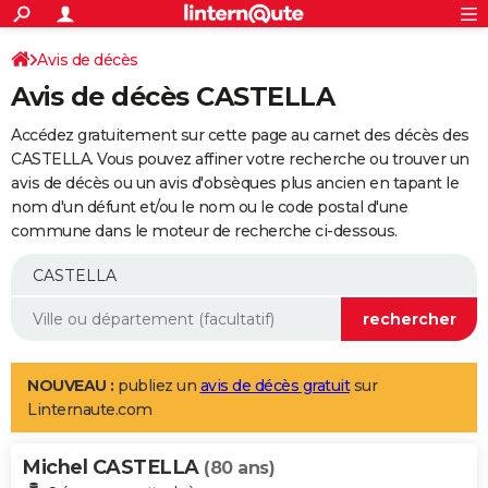
ACTUALITÉS
Connexion
S'inscrire
Avis de décès
Rechercher
Société
Education
Villes
Politique
Faits Divers
Monde
+
SPORT
Avis de décès CASTELLA
Football
Cyclisme
Forum
Coupe du monde 2026
Tennis
Rugby
CULTURE
Accédez gratuitement sur cette page au carnet des décès des
TNT
Cinéma
Musique
Programme TV
Streaming
Sorties cinéma
+
CASTELLA. Vous pouvez affiner votre recherche ou trouver un
FINANCE
avis de décès ou un avis d'obsèques plus ancien en tapant le
Impôts
Immobilier
Banque
Crédit
Retraite
Epargne
Risques naturels par ville
Assurance
AUTO
nom d'un défunt et/ou le nom ou le code postal d'une
commune dans le moteur de recherche ci-dessous.
Réserver un essai
Berlines
Forum auto
Essais
Citadines
SUV
+
HIGH-TECH
Meilleur smartphone
Ordinateurs
Guide high-tech
Mobiles
Internet
Jeux vidéo
+
BRICOLAGE
Aménagement intérieur
Cuisine
Jardinage
+
Forum
Extérieur
Salle de bains
Rangement
WEEK-END
Escapades
Expositions
Week-end nature
Guides de France
Patrimoine
Musées
+
LIFESTYLE
NOUVEAU :
publiez un
avis de décès gratuit
sur
Linternaute.com
Bien-être
Mode
+
Art de vivre
Loisirs
Modes de vie
SANTE
Michel CASTELLA
Guide de la santé
Médicaments
+
Alimentation
Maladies
Sommeil
(80 ans)
VOYAGE