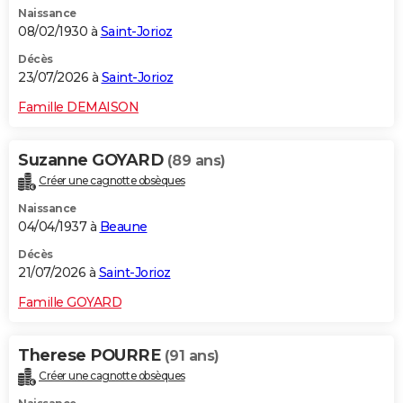
Naissance
City break
Voyage de noces
Climat
Destinations
Voyage nature
Forum
+
PHOTO
08/02/1930 à
Saint-Jorioz
GUIDES D'ACHAT
Décès
23/07/2026 à
Saint-Jorioz
BONS PLANS
Famille DEMAISON
CARTE DE VOEUX
Suzanne GOYARD
(89 ans)
Carte Bonne année
Carte Pâques
Carte de Noël
Carte Saint-Valentin
Carte d'anniversaire
DICTIONNAIRE
Créer une cagnotte obsèques
Biographies
Expressions
Dictionnaire
Citations
Proverbes
PROGRAMME TV
Naissance
04/04/1937 à
Beaune
COPAINS D'AVANT
Décès
21/07/2026 à
Saint-Jorioz
Se connecter
Collèges
Universités
Service militaire
S'inscrire
Lycées
Primaires
Entreprises
Avis de recherche
AVIS DE DÉCÈS
Famille GOYARD
FORUM
Lifestyle
Sport
Television
Cinema
Bricolage
Culture
Auto
Voyage
Therese POURRE
(91 ans)
Créer une cagnotte obsèques