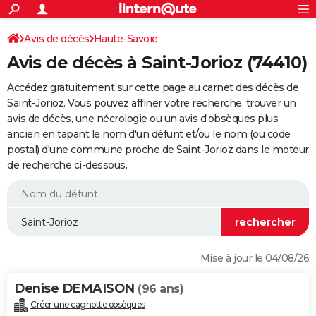
ACTUALITÉS
Connexion
S'inscrire
Avis de décès
Haute-Savoie
Rechercher
Société
Education
Villes
Politique
Faits Divers
Monde
+
SPORT
Avis de décès à Saint-Jorioz (74410)
Football
Cyclisme
Forum
Coupe du monde 2026
Tennis
Rugby
CULTURE
Accédez gratuitement sur cette page au carnet des décès de
TNT
Cinéma
Musique
Programme TV
Streaming
Sorties cinéma
+
Saint-Jorioz. Vous pouvez affiner votre recherche, trouver un
FINANCE
avis de décès, une nécrologie ou un avis d'obsèques plus
Impôts
Immobilier
Banque
Crédit
Retraite
Epargne
Risques naturels par ville
Assurance
AUTO
ancien en tapant le nom d'un défunt et/ou le nom (ou code
postal) d'une commune proche de Saint-Jorioz dans le moteur
Réserver un essai
Berlines
Forum auto
Essais
Citadines
SUV
+
HIGH-TECH
de recherche ci-dessous.
Meilleur smartphone
Ordinateurs
Guide high-tech
Mobiles
Internet
Jeux vidéo
+
BRICOLAGE
Aménagement intérieur
Cuisine
Jardinage
+
Forum
Extérieur
Salle de bains
Rangement
WEEK-END
Escapades
Expositions
Week-end nature
Guides de France
Patrimoine
Musées
+
LIFESTYLE
Mise à jour le 04/08/26
Bien-être
Mode
+
Art de vivre
Loisirs
Modes de vie
SANTE
Denise DEMAISON
(96 ans)
Guide de la santé
Médicaments
+
Alimentation
Maladies
Sommeil
VOYAGE
Créer une cagnotte obsèques