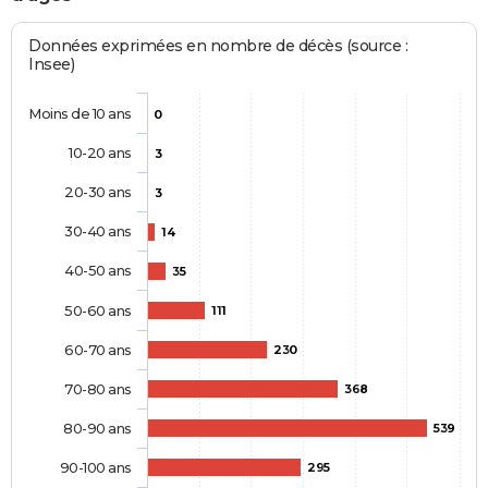
Données exprimées en nombre de décès (source :
Insee)
Moins de 10 ans
0
10-20 ans
3
20-30 ans
3
30-40 ans
14
40-50 ans
35
50-60 ans
111
60-70 ans
230
70-80 ans
368
80-90 ans
539
90-100 ans
295