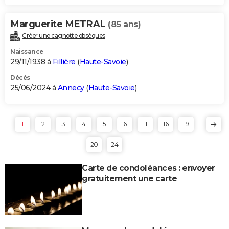
Marguerite METRAL
(85 ans)
Créer une cagnotte obsèques
Naissance
29/11/1938 à
Fillière
(
Haute-Savoie
)
Décès
25/06/2024 à
Annecy
(
Haute-Savoie
)
1
2
3
4
5
6
11
16
19
20
24
Carte de condoléances : envoyer
gratuitement une carte