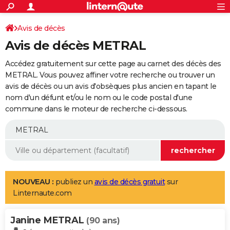
ACTUALITÉS
Connexion
S'inscrire
Avis de décès
Rechercher
Société
Education
Villes
Politique
Faits Divers
Monde
+
SPORT
Avis de décès METRAL
Football
Cyclisme
Forum
Coupe du monde 2026
Tennis
Rugby
CULTURE
Accédez gratuitement sur cette page au carnet des décès des
TNT
Cinéma
Musique
Programme TV
Streaming
Sorties cinéma
+
METRAL. Vous pouvez affiner votre recherche ou trouver un
FINANCE
avis de décès ou un avis d'obsèques plus ancien en tapant le
Impôts
Immobilier
Banque
Crédit
Retraite
Epargne
Risques naturels par ville
Assurance
AUTO
nom d'un défunt et/ou le nom ou le code postal d'une
commune dans le moteur de recherche ci-dessous.
Réserver un essai
Berlines
Forum auto
Essais
Citadines
SUV
+
HIGH-TECH
Meilleur smartphone
Ordinateurs
Guide high-tech
Mobiles
Internet
Jeux vidéo
+
BRICOLAGE
Aménagement intérieur
Cuisine
Jardinage
+
Forum
Extérieur
Salle de bains
Rangement
WEEK-END
Escapades
Expositions
Week-end nature
Guides de France
Patrimoine
Musées
+
LIFESTYLE
NOUVEAU :
publiez un
avis de décès gratuit
sur
Linternaute.com
Bien-être
Mode
+
Art de vivre
Loisirs
Modes de vie
SANTE
Janine METRAL
Guide de la santé
Médicaments
+
Alimentation
Maladies
Sommeil
(90 ans)
VOYAGE