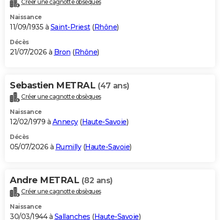
Créer une cagnotte obsèques
City break
Voyage de noces
Climat
Destinations
Voyage nature
Forum
+
PHOTO
Naissance
11/09/1935 à
Saint-Priest
(
Rhône
)
GUIDES D'ACHAT
Décès
21/07/2026 à
Bron
(
Rhône
)
BONS PLANS
CARTE DE VOEUX
Sebastien METRAL
(47 ans)
Carte Bonne année
Carte Pâques
Carte de Noël
Carte Saint-Valentin
Carte d'anniversaire
DICTIONNAIRE
Créer une cagnotte obsèques
Biographies
Expressions
Dictionnaire
Citations
Proverbes
PROGRAMME TV
Naissance
12/02/1979 à
Annecy
(
Haute-Savoie
)
COPAINS D'AVANT
Décès
05/07/2026 à
Rumilly
(
Haute-Savoie
)
Se connecter
Collèges
Universités
Service militaire
S'inscrire
Lycées
Primaires
Entreprises
Avis de recherche
AVIS DE DÉCÈS
FORUM
Andre METRAL
(82 ans)
Lifestyle
Sport
Television
Cinema
Bricolage
Culture
Auto
Voyage
Créer une cagnotte obsèques
Naissance
30/03/1944 à
Sallanches
(
Haute-Savoie
)