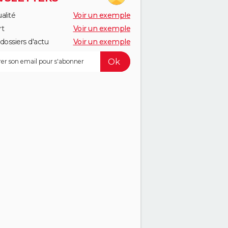
alité
Voir un exemple
rt
Voir un exemple
dossiers d'actu
Voir un exemple