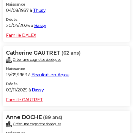
Naissance
City break
Voyage de noces
Climat
Destinations
Voyage nature
Forum
+
PHOTO
04/08/1937 à
Thusy
GUIDES D'ACHAT
Décès
20/04/2026 à
Bassy
BONS PLANS
Famille DALEX
CARTE DE VOEUX
Catherine GAUTRET
(62 ans)
Carte Bonne année
Carte Pâques
Carte de Noël
Carte Saint-Valentin
Carte d'anniversaire
DICTIONNAIRE
Créer une cagnotte obsèques
Biographies
Expressions
Dictionnaire
Citations
Proverbes
PROGRAMME TV
Naissance
15/09/1963 à
Beaufort-en-Anjou
COPAINS D'AVANT
Décès
03/11/2025 à
Bassy
Se connecter
Collèges
Universités
Service militaire
S'inscrire
Lycées
Primaires
Entreprises
Avis de recherche
AVIS DE DÉCÈS
Famille GAUTRET
FORUM
Lifestyle
Sport
Television
Cinema
Bricolage
Culture
Auto
Voyage
Anne DOCHE
(89 ans)
Créer une cagnotte obsèques