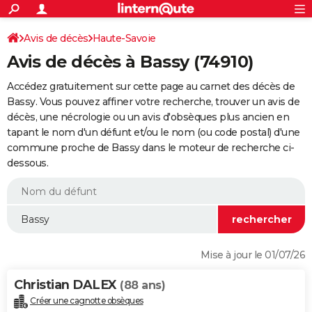
ACTUALITÉS
Connexion
S'inscrire
Avis de décès
Haute-Savoie
Rechercher
Société
Education
Villes
Politique
Faits Divers
Monde
+
SPORT
Avis de décès à Bassy (74910)
Football
Cyclisme
Forum
Coupe du monde 2026
Tennis
Rugby
CULTURE
Accédez gratuitement sur cette page au carnet des décès de
TNT
Cinéma
Musique
Programme TV
Streaming
Sorties cinéma
+
Bassy. Vous pouvez affiner votre recherche, trouver un avis de
FINANCE
décès, une nécrologie ou un avis d'obsèques plus ancien en
Impôts
Immobilier
Banque
Crédit
Retraite
Epargne
Risques naturels par ville
Assurance
AUTO
tapant le nom d'un défunt et/ou le nom (ou code postal) d'une
commune proche de Bassy dans le moteur de recherche ci-
Réserver un essai
Berlines
Forum auto
Essais
Citadines
SUV
+
HIGH-TECH
dessous.
Meilleur smartphone
Ordinateurs
Guide high-tech
Mobiles
Internet
Jeux vidéo
+
BRICOLAGE
Aménagement intérieur
Cuisine
Jardinage
+
Forum
Extérieur
Salle de bains
Rangement
WEEK-END
Escapades
Expositions
Week-end nature
Guides de France
Patrimoine
Musées
+
LIFESTYLE
Mise à jour le 01/07/26
Bien-être
Mode
+
Art de vivre
Loisirs
Modes de vie
SANTE
Christian DALEX
(88 ans)
Guide de la santé
Médicaments
+
Alimentation
Maladies
Sommeil
VOYAGE
Créer une cagnotte obsèques