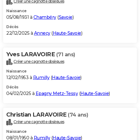
Créer une cagnotte obsèques
City break
Voyage de noces
Climat
Destinations
Voyage nature
Forum
+
PHOTO
Naissance
05/08/1931 à
Chambéry
(
Savoie
)
GUIDES D'ACHAT
Décès
22/12/2025 à
Annecy
(
Haute-Savoie
)
BONS PLANS
CARTE DE VOEUX
Yves LARAVOIRE
(71 ans)
Carte Bonne année
Carte Pâques
Carte de Noël
Carte Saint-Valentin
Carte d'anniversaire
DICTIONNAIRE
Créer une cagnotte obsèques
Biographies
Expressions
Dictionnaire
Citations
Proverbes
PROGRAMME TV
Naissance
12/02/1953 à
Rumilly
(
Haute-Savoie
)
COPAINS D'AVANT
Décès
04/02/2025 à
Epagny Metz-Tessy
(
Haute-Savoie
)
Se connecter
Collèges
Universités
Service militaire
S'inscrire
Lycées
Primaires
Entreprises
Avis de recherche
AVIS DE DÉCÈS
FORUM
Christian LARAVOIRE
(74 ans)
Lifestyle
Sport
Television
Cinema
Bricolage
Culture
Auto
Voyage
Créer une cagnotte obsèques
Naissance
08/01/1950 à
Rumilly
(
Haute-Savoie
)