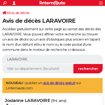
ACTUALITÉS
Connexion
S'inscrire
Avis de décès
Rechercher
Société
Education
Villes
Politique
Faits Divers
Monde
+
SPORT
Avis de décès LARAVOIRE
Football
Cyclisme
Forum
Coupe du monde 2026
Tennis
Rugby
CULTURE
Accédez gratuitement sur cette page au carnet des décès des
TNT
Cinéma
Musique
Programme TV
Streaming
Sorties cinéma
+
LARAVOIRE. Vous pouvez affiner votre recherche ou trouver
FINANCE
un avis de décès ou un avis d'obsèques plus ancien en tapant
Impôts
Immobilier
Banque
Crédit
Retraite
Epargne
Risques naturels par ville
Assurance
AUTO
le nom d'un défunt et/ou le nom ou le code postal d'une
commune dans le moteur de recherche ci-dessous.
Réserver un essai
Berlines
Forum auto
Essais
Citadines
SUV
+
HIGH-TECH
Meilleur smartphone
Ordinateurs
Guide high-tech
Mobiles
Internet
Jeux vidéo
+
BRICOLAGE
Aménagement intérieur
Cuisine
Jardinage
+
Forum
Extérieur
Salle de bains
Rangement
WEEK-END
Escapades
Expositions
Week-end nature
Guides de France
Patrimoine
Musées
+
LIFESTYLE
NOUVEAU :
publiez un
avis de décès gratuit
sur
Linternaute.com
Bien-être
Mode
+
Art de vivre
Loisirs
Modes de vie
SANTE
Josianne LARAVOIRE
Guide de la santé
Médicaments
+
Alimentation
Maladies
Sommeil
(94 ans)
VOYAGE