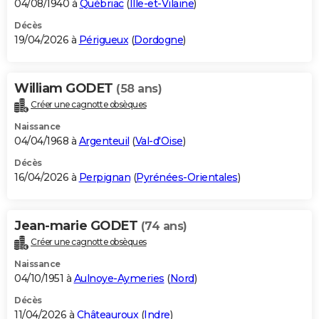
04/08/1940 à
Québriac
(
Ille-et-Vilaine
)
Décès
19/04/2026 à
Périgueux
(
Dordogne
)
William GODET
(58 ans)
Créer une cagnotte obsèques
Naissance
04/04/1968 à
Argenteuil
(
Val-d'Oise
)
Décès
16/04/2026 à
Perpignan
(
Pyrénées-Orientales
)
Jean-marie GODET
(74 ans)
Créer une cagnotte obsèques
Naissance
04/10/1951 à
Aulnoye-Aymeries
(
Nord
)
Décès
11/04/2026 à
Châteauroux
(
Indre
)