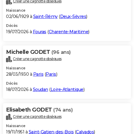
Créer une cagnotte obsèques
City break
Voyage de noces
Climat
Destinations
Voyage nature
Forum
+
PHOTO
Naissance
02/06/1929 à
Saint-Rémy
(
Deux-Sèvres
)
GUIDES D'ACHAT
Décès
19/07/2026 à
Fouras
(
Charente-Maritime
)
BONS PLANS
CARTE DE VOEUX
Michelle GODET
(96 ans)
Carte Bonne année
Carte Pâques
Carte de Noël
Carte Saint-Valentin
Carte d'anniversaire
DICTIONNAIRE
Créer une cagnotte obsèques
Biographies
Expressions
Dictionnaire
Citations
Proverbes
PROGRAMME TV
Naissance
28/03/1930 à
Paris
(
Paris
)
COPAINS D'AVANT
Décès
18/07/2026 à
Soudan
(
Loire-Atlantique
)
Se connecter
Collèges
Universités
Service militaire
S'inscrire
Lycées
Primaires
Entreprises
Avis de recherche
AVIS DE DÉCÈS
FORUM
Elisabeth GODET
(74 ans)
Lifestyle
Sport
Television
Cinema
Bricolage
Culture
Auto
Voyage
Créer une cagnotte obsèques
Naissance
19/11/1951 à
Saint-Gatien-des-Bois
(
Calvados
)