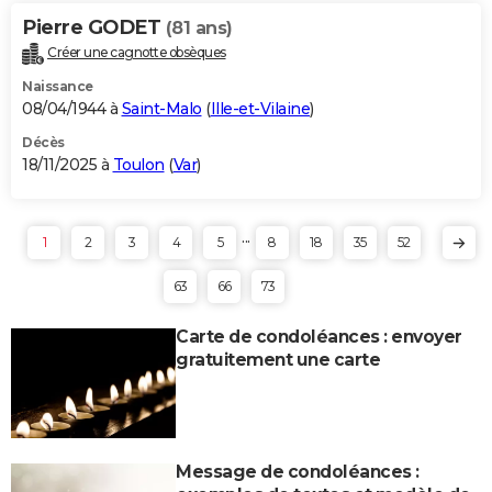
Pierre GODET
(81 ans)
Créer une cagnotte obsèques
Naissance
08/04/1944 à
Saint-Malo
(
Ille-et-Vilaine
)
Décès
18/11/2025 à
Toulon
(
Var
)
...
1
2
3
4
5
8
18
35
52
63
66
73
Carte de condoléances : envoyer
gratuitement une carte
Message de condoléances :