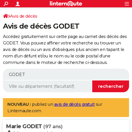
ACTUALITÉS
Connexion
S'inscrire
Avis de décès
Rechercher
Société
Education
Villes
Politique
Faits Divers
Monde
+
SPORT
Avis de décès GODET
Football
Cyclisme
Forum
Coupe du monde 2026
Tennis
Rugby
CULTURE
Accédez gratuitement sur cette page au carnet des décès des
TNT
Cinéma
Musique
Programme TV
Streaming
Sorties cinéma
+
GODET. Vous pouvez affiner votre recherche ou trouver un
FINANCE
avis de décès ou un avis d'obsèques plus ancien en tapant le
Impôts
Immobilier
Banque
Crédit
Retraite
Epargne
Risques naturels par ville
Assurance
AUTO
nom d'un défunt et/ou le nom ou le code postal d'une
commune dans le moteur de recherche ci-dessous.
Réserver un essai
Berlines
Forum auto
Essais
Citadines
SUV
+
HIGH-TECH
Meilleur smartphone
Ordinateurs
Guide high-tech
Mobiles
Internet
Jeux vidéo
+
BRICOLAGE
Aménagement intérieur
Cuisine
Jardinage
+
Forum
Extérieur
Salle de bains
Rangement
WEEK-END
Escapades
Expositions
Week-end nature
Guides de France
Patrimoine
Musées
+
LIFESTYLE
NOUVEAU :
publiez un
avis de décès gratuit
sur
Linternaute.com
Bien-être
Mode
+
Art de vivre
Loisirs
Modes de vie
SANTE
Marie GODET
Guide de la santé
Médicaments
+
Alimentation
Maladies
Sommeil
(97 ans)
VOYAGE