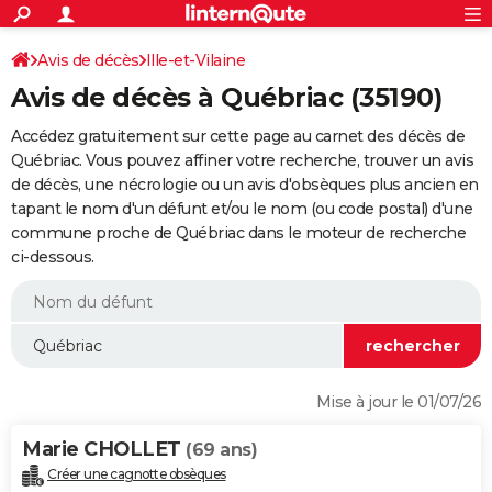
ACTUALITÉS
Connexion
S'inscrire
Avis de décès
Ille-et-Vilaine
Rechercher
Société
Education
Villes
Politique
Faits Divers
Monde
+
SPORT
Avis de décès à Québriac (35190)
Football
Cyclisme
Forum
Coupe du monde 2026
Tennis
Rugby
CULTURE
Accédez gratuitement sur cette page au carnet des décès de
TNT
Cinéma
Musique
Programme TV
Streaming
Sorties cinéma
+
Québriac. Vous pouvez affiner votre recherche, trouver un avis
FINANCE
de décès, une nécrologie ou un avis d'obsèques plus ancien en
Impôts
Immobilier
Banque
Crédit
Retraite
Epargne
Risques naturels par ville
Assurance
AUTO
tapant le nom d'un défunt et/ou le nom (ou code postal) d'une
commune proche de Québriac dans le moteur de recherche
Réserver un essai
Berlines
Forum auto
Essais
Citadines
SUV
+
HIGH-TECH
ci-dessous.
Meilleur smartphone
Ordinateurs
Guide high-tech
Mobiles
Internet
Jeux vidéo
+
BRICOLAGE
Aménagement intérieur
Cuisine
Jardinage
+
Forum
Extérieur
Salle de bains
Rangement
WEEK-END
Escapades
Expositions
Week-end nature
Guides de France
Patrimoine
Musées
+
LIFESTYLE
Mise à jour le 01/07/26
Bien-être
Mode
+
Art de vivre
Loisirs
Modes de vie
SANTE
Marie CHOLLET
(69 ans)
Guide de la santé
Médicaments
+
Alimentation
Maladies
Sommeil
VOYAGE
Créer une cagnotte obsèques