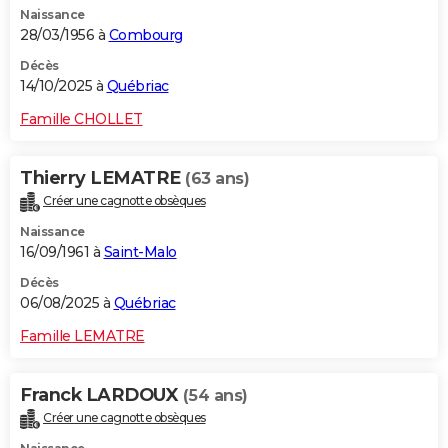
Naissance
City break
Voyage de noces
Climat
Destinations
Voyage nature
Forum
+
PHOTO
28/03/1956 à
Combourg
GUIDES D'ACHAT
Décès
14/10/2025 à
Québriac
BONS PLANS
Famille CHOLLET
CARTE DE VOEUX
Thierry LEMATRE
(63 ans)
Carte Bonne année
Carte Pâques
Carte de Noël
Carte Saint-Valentin
Carte d'anniversaire
DICTIONNAIRE
Créer une cagnotte obsèques
Biographies
Expressions
Dictionnaire
Citations
Proverbes
PROGRAMME TV
Naissance
16/09/1961 à
Saint-Malo
COPAINS D'AVANT
Décès
06/08/2025 à
Québriac
Se connecter
Collèges
Universités
Service militaire
S'inscrire
Lycées
Primaires
Entreprises
Avis de recherche
AVIS DE DÉCÈS
Famille LEMATRE
FORUM
Lifestyle
Sport
Television
Cinema
Bricolage
Culture
Auto
Voyage
Franck LARDOUX
(54 ans)
Créer une cagnotte obsèques