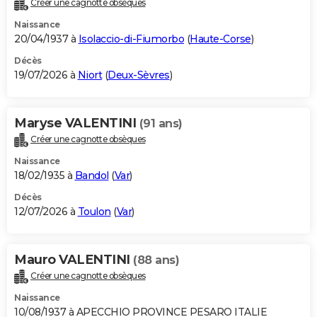
Créer une cagnotte obsèques
City break
Voyage de noces
Climat
Destinations
Voyage nature
Forum
+
PHOTO
Naissance
20/04/1937 à
Isolaccio-di-Fiumorbo
(
Haute-Corse
)
GUIDES D'ACHAT
Décès
19/07/2026 à
Niort
(
Deux-Sèvres
)
BONS PLANS
CARTE DE VOEUX
Maryse VALENTINI
(91 ans)
Carte Bonne année
Carte Pâques
Carte de Noël
Carte Saint-Valentin
Carte d'anniversaire
DICTIONNAIRE
Créer une cagnotte obsèques
Biographies
Expressions
Dictionnaire
Citations
Proverbes
PROGRAMME TV
Naissance
18/02/1935 à
Bandol
(
Var
)
COPAINS D'AVANT
Décès
12/07/2026 à
Toulon
(
Var
)
Se connecter
Collèges
Universités
Service militaire
S'inscrire
Lycées
Primaires
Entreprises
Avis de recherche
AVIS DE DÉCÈS
FORUM
Mauro VALENTINI
(88 ans)
Lifestyle
Sport
Television
Cinema
Bricolage
Culture
Auto
Voyage
Créer une cagnotte obsèques
Naissance
10/08/1937 à APECCHIO PROVINCE PESARO ITALIE