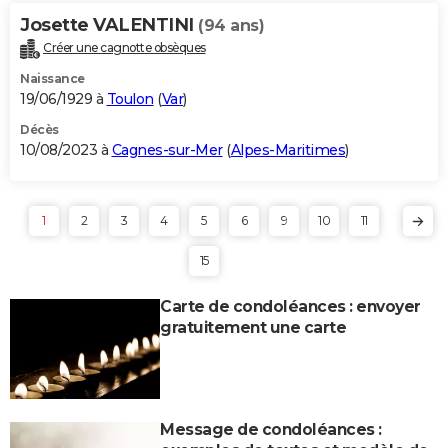
Josette VALENTINI
(94 ans)
Créer une cagnotte obsèques
Naissance
19/06/1929 à
Toulon
(
Var
)
Décès
10/08/2023 à
Cagnes-sur-Mer
(
Alpes-Maritimes
)
1
2
3
4
5
6
9
10
11
15
Carte de condoléances : envoyer
gratuitement une carte
Message de condoléances :