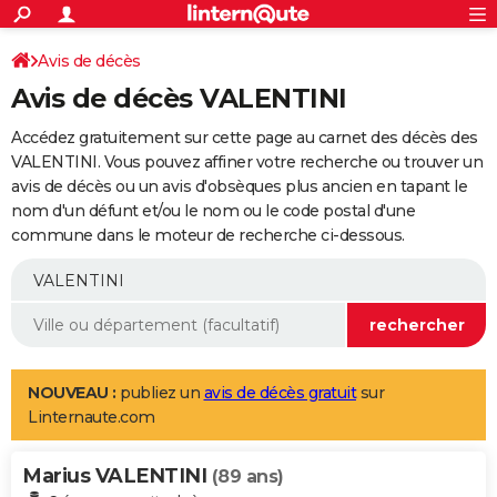
ACTUALITÉS
Connexion
S'inscrire
Avis de décès
Rechercher
Société
Education
Villes
Politique
Faits Divers
Monde
+
SPORT
Avis de décès VALENTINI
Football
Cyclisme
Forum
Coupe du monde 2026
Tennis
Rugby
CULTURE
Accédez gratuitement sur cette page au carnet des décès des
TNT
Cinéma
Musique
Programme TV
Streaming
Sorties cinéma
+
VALENTINI. Vous pouvez affiner votre recherche ou trouver un
FINANCE
avis de décès ou un avis d'obsèques plus ancien en tapant le
Impôts
Immobilier
Banque
Crédit
Retraite
Epargne
Risques naturels par ville
Assurance
AUTO
nom d'un défunt et/ou le nom ou le code postal d'une
commune dans le moteur de recherche ci-dessous.
Réserver un essai
Berlines
Forum auto
Essais
Citadines
SUV
+
HIGH-TECH
Meilleur smartphone
Ordinateurs
Guide high-tech
Mobiles
Internet
Jeux vidéo
+
BRICOLAGE
Aménagement intérieur
Cuisine
Jardinage
+
Forum
Extérieur
Salle de bains
Rangement
WEEK-END
Escapades
Expositions
Week-end nature
Guides de France
Patrimoine
Musées
+
LIFESTYLE
NOUVEAU :
publiez un
avis de décès gratuit
sur
Linternaute.com
Bien-être
Mode
+
Art de vivre
Loisirs
Modes de vie
SANTE
Marius VALENTINI
Guide de la santé
Médicaments
+
Alimentation
Maladies
Sommeil
(89 ans)
VOYAGE