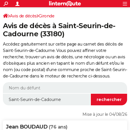
ACTUALITÉS
Connexion
S'inscrire
Avis de décès
Gironde
Rechercher
Société
Education
Villes
Politique
Faits Divers
Monde
+
SPORT
Avis de décès à Saint-Seurin-de-
Football
Cyclisme
Forum
Coupe du monde 2026
Tennis
Rugby
CULTURE
Cadourne (33180)
TNT
Cinéma
Musique
Programme TV
Streaming
Sorties cinéma
+
FINANCE
Accédez gratuitement sur cette page au carnet des décès de
Saint-Seurin-de-Cadourne. Vous pouvez affiner votre
Impôts
Immobilier
Banque
Crédit
Retraite
Epargne
Risques naturels par ville
Assurance
AUTO
recherche, trouver un avis de décès, une nécrologie ou un avis
d'obsèques plus ancien en tapant le nom d'un défunt et/ou le
Réserver un essai
Berlines
Forum auto
Essais
Citadines
SUV
+
HIGH-TECH
nom (ou code postal) d'une commune proche de Saint-Seurin-
de-Cadourne dans le moteur de recherche ci-dessous.
Meilleur smartphone
Ordinateurs
Guide high-tech
Mobiles
Internet
Jeux vidéo
+
BRICOLAGE
Aménagement intérieur
Cuisine
Jardinage
+
Forum
Extérieur
Salle de bains
Rangement
WEEK-END
Escapades
Expositions
Week-end nature
Guides de France
Patrimoine
Musées
+
LIFESTYLE
Bien-être
Mode
+
Art de vivre
Loisirs
Modes de vie
SANTE
Mise à jour le 04/08/26
Guide de la santé
Médicaments
+
Alimentation
Maladies
Sommeil
VOYAGE
Jean BOUDAUD
(76 ans)