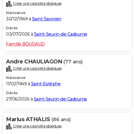
Créer une cagnotte obsèques
City break
Voyage de noces
Climat
Destinations
Voyage nature
Forum
+
PHOTO
Naissance
30/12/1949 à
Saint-Savinien
GUIDES D'ACHAT
Décès
BONS PLANS
03/07/2026 à
Saint-Seurin-de-Cadourne
CARTE DE VOEUX
Famille BOUDAUD
Carte Bonne année
Carte Pâques
Carte de Noël
Carte Saint-Valentin
Carte d'anniversaire
DICTIONNAIRE
Andre CHAULIAGON
(77 ans)
Biographies
Expressions
Dictionnaire
Citations
Proverbes
PROGRAMME TV
Créer une cagnotte obsèques
Naissance
COPAINS D'AVANT
11/02/1949 à
Saint-Estèphe
Se connecter
Collèges
Universités
Service militaire
S'inscrire
Lycées
Primaires
Entreprises
Avis de recherche
AVIS DE DÉCÈS
Décès
27/06/2026 à
Saint-Seurin-de-Cadourne
FORUM
Lifestyle
Sport
Television
Cinema
Bricolage
Culture
Auto
Voyage
Marius ATHALIS
(86 ans)
Créer une cagnotte obsèques