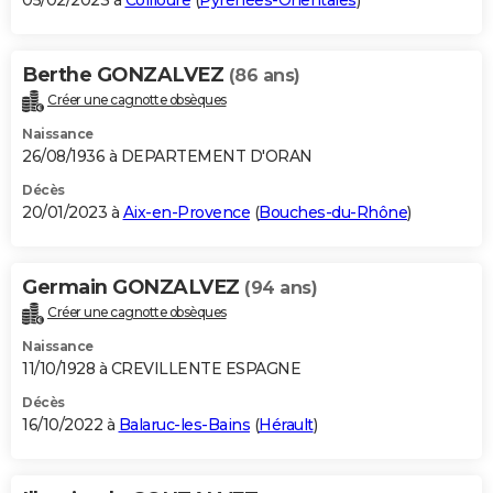
05/02/2023 à
Collioure
(
Pyrénées-Orientales
)
Berthe GONZALVEZ
(86 ans)
Créer une cagnotte obsèques
Naissance
26/08/1936 à DEPARTEMENT D'ORAN
Décès
20/01/2023 à
Aix-en-Provence
(
Bouches-du-Rhône
)
Germain GONZALVEZ
(94 ans)
Créer une cagnotte obsèques
Naissance
11/10/1928 à CREVILLENTE ESPAGNE
Décès
16/10/2022 à
Balaruc-les-Bains
(
Hérault
)