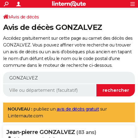
ACTUALITÉS
Connexion
S'inscrire
Avis de décès
Rechercher
Société
Education
Villes
Politique
Faits Divers
Monde
+
SPORT
Avis de décès GONZALVEZ
Football
Cyclisme
Forum
Coupe du monde 2026
Tennis
Rugby
CULTURE
Accédez gratuitement sur cette page au carnet des décès des
TNT
Cinéma
Musique
Programme TV
Streaming
Sorties cinéma
+
GONZALVEZ. Vous pouvez affiner votre recherche ou trouver
FINANCE
un avis de décès ou un avis d'obsèques plus ancien en tapant
Impôts
Immobilier
Banque
Crédit
Retraite
Epargne
Risques naturels par ville
Assurance
AUTO
le nom d'un défunt et/ou le nom ou le code postal d'une
commune dans le moteur de recherche ci-dessous.
Réserver un essai
Berlines
Forum auto
Essais
Citadines
SUV
+
HIGH-TECH
Meilleur smartphone
Ordinateurs
Guide high-tech
Mobiles
Internet
Jeux vidéo
+
BRICOLAGE
Aménagement intérieur
Cuisine
Jardinage
+
Forum
Extérieur
Salle de bains
Rangement
WEEK-END
Escapades
Expositions
Week-end nature
Guides de France
Patrimoine
Musées
+
LIFESTYLE
NOUVEAU :
publiez un
avis de décès gratuit
sur
Linternaute.com
Bien-être
Mode
+
Art de vivre
Loisirs
Modes de vie
SANTE
Jean-pierre GONZALVEZ
Guide de la santé
Médicaments
+
Alimentation
Maladies
Sommeil
(83 ans)
VOYAGE