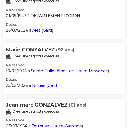
Créer une cagnotte obsèques
City break
Voyage de noces
Climat
Destinations
Voyage nature
Forum
+
PHOTO
Naissance
01/05/1943 à DEPARTEMENT D'ORAN
GUIDES D'ACHAT
Décès
26/07/2026 à
Alès
(
Gard
)
BONS PLANS
CARTE DE VOEUX
Marie GONZALVEZ
(92 ans)
Carte Bonne année
Carte Pâques
Carte de Noël
Carte Saint-Valentin
Carte d'anniversaire
DICTIONNAIRE
Créer une cagnotte obsèques
Biographies
Expressions
Dictionnaire
Citations
Proverbes
PROGRAMME TV
Naissance
10/03/1934 à
Sainte-Tulle
(
Alpes-de-Haute-Provence
)
COPAINS D'AVANT
Décès
25/05/2026 à
Nîmes
(
Gard
)
Se connecter
Collèges
Universités
Service militaire
S'inscrire
Lycées
Primaires
Entreprises
Avis de recherche
AVIS DE DÉCÈS
FORUM
Jean-marc GONZALVEZ
(61 ans)
Lifestyle
Sport
Television
Cinema
Bricolage
Culture
Auto
Voyage
Créer une cagnotte obsèques
Naissance
03/07/1964 à
Toulouse
(
Haute-Garonne
)