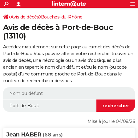
ACTUALITÉS
Connexion
S'inscrire
Avis de décès
Bouches-du-Rhône
Rechercher
Société
Education
Villes
Politique
Faits Divers
Monde
+
SPORT
Avis de décès à Port-de-Bouc
Football
Cyclisme
Forum
Coupe du monde 2026
Tennis
Rugby
CULTURE
(13110)
TNT
Cinéma
Musique
Programme TV
Streaming
Sorties cinéma
+
FINANCE
Accédez gratuitement sur cette page au carnet des décès de
Port-de-Bouc. Vous pouvez affiner votre recherche, trouver un
Impôts
Immobilier
Banque
Crédit
Retraite
Epargne
Risques naturels par ville
Assurance
AUTO
avis de décès, une nécrologie ou un avis d'obsèques plus
ancien en tapant le nom d'un défunt et/ou le nom (ou code
Réserver un essai
Berlines
Forum auto
Essais
Citadines
SUV
+
HIGH-TECH
postal) d'une commune proche de Port-de-Bouc dans le
moteur de recherche ci-dessous.
Meilleur smartphone
Ordinateurs
Guide high-tech
Mobiles
Internet
Jeux vidéo
+
BRICOLAGE
Aménagement intérieur
Cuisine
Jardinage
+
Forum
Extérieur
Salle de bains
Rangement
WEEK-END
Escapades
Expositions
Week-end nature
Guides de France
Patrimoine
Musées
+
LIFESTYLE
Bien-être
Mode
+
Art de vivre
Loisirs
Modes de vie
SANTE
Mise à jour le 04/08/26
Guide de la santé
Médicaments
+
Alimentation
Maladies
Sommeil
VOYAGE
Jean HABER
(68 ans)