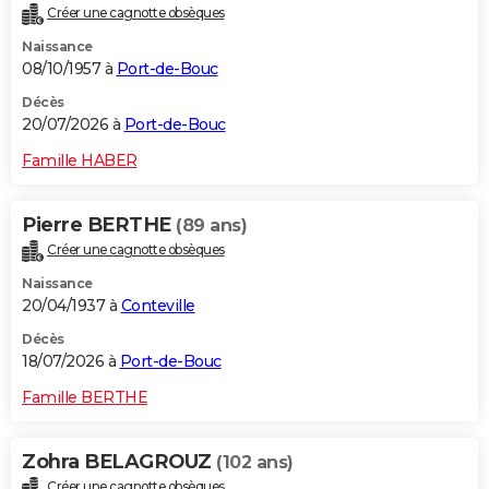
Créer une cagnotte obsèques
City break
Voyage de noces
Climat
Destinations
Voyage nature
Forum
+
PHOTO
Naissance
08/10/1957 à
Port-de-Bouc
GUIDES D'ACHAT
Décès
BONS PLANS
20/07/2026 à
Port-de-Bouc
CARTE DE VOEUX
Famille HABER
Carte Bonne année
Carte Pâques
Carte de Noël
Carte Saint-Valentin
Carte d'anniversaire
DICTIONNAIRE
Pierre BERTHE
(89 ans)
Biographies
Expressions
Dictionnaire
Citations
Proverbes
PROGRAMME TV
Créer une cagnotte obsèques
Naissance
COPAINS D'AVANT
20/04/1937 à
Conteville
Se connecter
Collèges
Universités
Service militaire
S'inscrire
Lycées
Primaires
Entreprises
Avis de recherche
AVIS DE DÉCÈS
Décès
18/07/2026 à
Port-de-Bouc
FORUM
Famille BERTHE
Lifestyle
Sport
Television
Cinema
Bricolage
Culture
Auto
Voyage
Zohra BELAGROUZ
(102 ans)
Créer une cagnotte obsèques