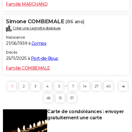
Famille MARCHAND
Simone COMBEMALE
(86 ans)
Créer une cagnotte obsèques
Naissance
21/06/1939 à
Comps
Décès
25/11/2025 à
Port-de-Bouc
Famille COMBEMALE
...
1
2
3
4
5
7
14
27
40
48
51
57
Carte de condoléances : envoyer
gratuitement une carte