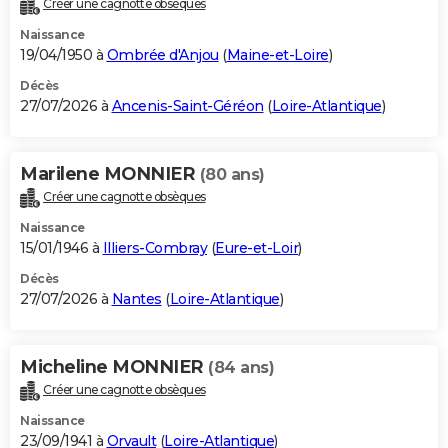
Créer une cagnotte obsèques
City break
Voyage de noces
Climat
Destinations
Voyage nature
Forum
+
PHOTO
Naissance
19/04/1950 à
Ombrée d'Anjou
(
Maine-et-Loire
)
GUIDES D'ACHAT
Décès
27/07/2026 à
Ancenis-Saint-Géréon
(
Loire-Atlantique
)
BONS PLANS
CARTE DE VOEUX
Marilene MONNIER
(80 ans)
Carte Bonne année
Carte Pâques
Carte de Noël
Carte Saint-Valentin
Carte d'anniversaire
DICTIONNAIRE
Créer une cagnotte obsèques
Biographies
Expressions
Dictionnaire
Citations
Proverbes
PROGRAMME TV
Naissance
15/01/1946 à
Illiers-Combray
(
Eure-et-Loir
)
COPAINS D'AVANT
Décès
27/07/2026 à
Nantes
(
Loire-Atlantique
)
Se connecter
Collèges
Universités
Service militaire
S'inscrire
Lycées
Primaires
Entreprises
Avis de recherche
AVIS DE DÉCÈS
FORUM
Micheline MONNIER
(84 ans)
Lifestyle
Sport
Television
Cinema
Bricolage
Culture
Auto
Voyage
Créer une cagnotte obsèques
Naissance
23/09/1941 à
Orvault
(
Loire-Atlantique
)