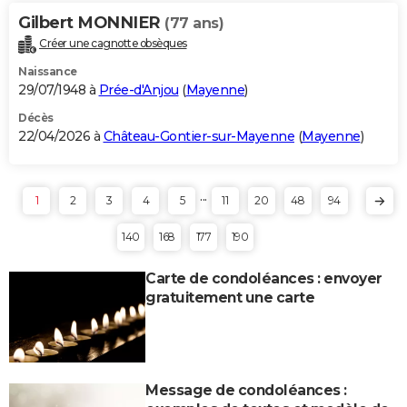
Gilbert MONNIER
(77 ans)
Créer une cagnotte obsèques
Naissance
29/07/1948 à
Prée-d'Anjou
(
Mayenne
)
Décès
22/04/2026 à
Château-Gontier-sur-Mayenne
(
Mayenne
)
...
1
2
3
4
5
11
20
48
94
140
168
177
190
Carte de condoléances : envoyer
gratuitement une carte
Message de condoléances :