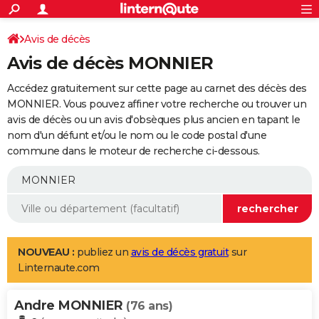
ACTUALITÉS
Connexion
S'inscrire
Avis de décès
Rechercher
Société
Education
Villes
Politique
Faits Divers
Monde
+
SPORT
Avis de décès MONNIER
Football
Cyclisme
Forum
Coupe du monde 2026
Tennis
Rugby
CULTURE
Accédez gratuitement sur cette page au carnet des décès des
TNT
Cinéma
Musique
Programme TV
Streaming
Sorties cinéma
+
MONNIER. Vous pouvez affiner votre recherche ou trouver un
FINANCE
avis de décès ou un avis d'obsèques plus ancien en tapant le
Impôts
Immobilier
Banque
Crédit
Retraite
Epargne
Risques naturels par ville
Assurance
AUTO
nom d'un défunt et/ou le nom ou le code postal d'une
commune dans le moteur de recherche ci-dessous.
Réserver un essai
Berlines
Forum auto
Essais
Citadines
SUV
+
HIGH-TECH
Meilleur smartphone
Ordinateurs
Guide high-tech
Mobiles
Internet
Jeux vidéo
+
BRICOLAGE
Aménagement intérieur
Cuisine
Jardinage
+
Forum
Extérieur
Salle de bains
Rangement
WEEK-END
Escapades
Expositions
Week-end nature
Guides de France
Patrimoine
Musées
+
LIFESTYLE
NOUVEAU :
publiez un
avis de décès gratuit
sur
Linternaute.com
Bien-être
Mode
+
Art de vivre
Loisirs
Modes de vie
SANTE
Andre MONNIER
Guide de la santé
Médicaments
+
Alimentation
Maladies
Sommeil
(76 ans)
VOYAGE