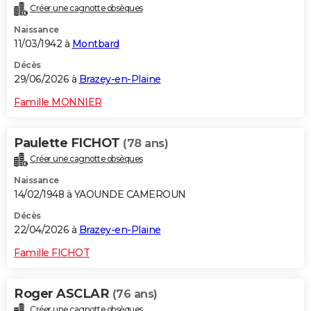
Créer une cagnotte obsèques
City break
Voyage de noces
Climat
Destinations
Voyage nature
Forum
+
PHOTO
Naissance
11/03/1942 à
Montbard
GUIDES D'ACHAT
Décès
BONS PLANS
29/06/2026 à
Brazey-en-Plaine
CARTE DE VOEUX
Famille MONNIER
Carte Bonne année
Carte Pâques
Carte de Noël
Carte Saint-Valentin
Carte d'anniversaire
DICTIONNAIRE
Paulette FICHOT
(78 ans)
Biographies
Expressions
Dictionnaire
Citations
Proverbes
PROGRAMME TV
Créer une cagnotte obsèques
Naissance
COPAINS D'AVANT
14/02/1948 à YAOUNDE CAMEROUN
Se connecter
Collèges
Universités
Service militaire
S'inscrire
Lycées
Primaires
Entreprises
Avis de recherche
AVIS DE DÉCÈS
Décès
22/04/2026 à
Brazey-en-Plaine
FORUM
Famille FICHOT
Lifestyle
Sport
Television
Cinema
Bricolage
Culture
Auto
Voyage
Roger ASCLAR
(76 ans)
Créer une cagnotte obsèques