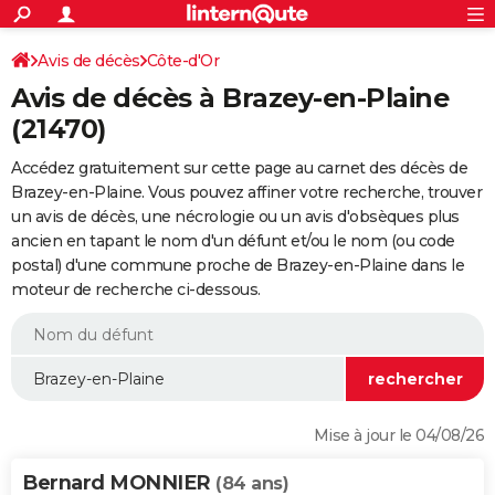
ACTUALITÉS
Connexion
S'inscrire
Avis de décès
Côte-d'Or
Rechercher
Société
Education
Villes
Politique
Faits Divers
Monde
+
SPORT
Avis de décès à Brazey-en-Plaine
Football
Cyclisme
Forum
Coupe du monde 2026
Tennis
Rugby
CULTURE
(21470)
TNT
Cinéma
Musique
Programme TV
Streaming
Sorties cinéma
+
FINANCE
Accédez gratuitement sur cette page au carnet des décès de
Brazey-en-Plaine. Vous pouvez affiner votre recherche, trouver
Impôts
Immobilier
Banque
Crédit
Retraite
Epargne
Risques naturels par ville
Assurance
AUTO
un avis de décès, une nécrologie ou un avis d'obsèques plus
ancien en tapant le nom d'un défunt et/ou le nom (ou code
Réserver un essai
Berlines
Forum auto
Essais
Citadines
SUV
+
HIGH-TECH
postal) d'une commune proche de Brazey-en-Plaine dans le
moteur de recherche ci-dessous.
Meilleur smartphone
Ordinateurs
Guide high-tech
Mobiles
Internet
Jeux vidéo
+
BRICOLAGE
Aménagement intérieur
Cuisine
Jardinage
+
Forum
Extérieur
Salle de bains
Rangement
WEEK-END
Escapades
Expositions
Week-end nature
Guides de France
Patrimoine
Musées
+
LIFESTYLE
Bien-être
Mode
+
Art de vivre
Loisirs
Modes de vie
SANTE
Mise à jour le 04/08/26
Guide de la santé
Médicaments
+
Alimentation
Maladies
Sommeil
VOYAGE
Bernard MONNIER
(84 ans)