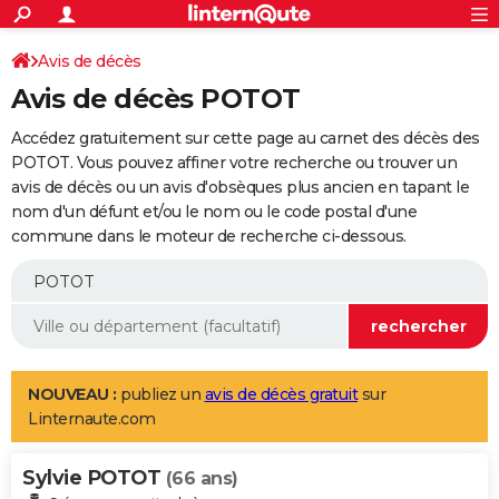
ACTUALITÉS
Connexion
S'inscrire
Avis de décès
Rechercher
Société
Education
Villes
Politique
Faits Divers
Monde
+
SPORT
Avis de décès POTOT
Football
Cyclisme
Forum
Coupe du monde 2026
Tennis
Rugby
CULTURE
Accédez gratuitement sur cette page au carnet des décès des
TNT
Cinéma
Musique
Programme TV
Streaming
Sorties cinéma
+
POTOT. Vous pouvez affiner votre recherche ou trouver un
FINANCE
avis de décès ou un avis d'obsèques plus ancien en tapant le
Impôts
Immobilier
Banque
Crédit
Retraite
Epargne
Risques naturels par ville
Assurance
AUTO
nom d'un défunt et/ou le nom ou le code postal d'une
commune dans le moteur de recherche ci-dessous.
Réserver un essai
Berlines
Forum auto
Essais
Citadines
SUV
+
HIGH-TECH
Meilleur smartphone
Ordinateurs
Guide high-tech
Mobiles
Internet
Jeux vidéo
+
BRICOLAGE
Aménagement intérieur
Cuisine
Jardinage
+
Forum
Extérieur
Salle de bains
Rangement
WEEK-END
Escapades
Expositions
Week-end nature
Guides de France
Patrimoine
Musées
+
LIFESTYLE
NOUVEAU :
publiez un
avis de décès gratuit
sur
Linternaute.com
Bien-être
Mode
+
Art de vivre
Loisirs
Modes de vie
SANTE
Sylvie POTOT
Guide de la santé
Médicaments
+
Alimentation
Maladies
Sommeil
(66 ans)
VOYAGE