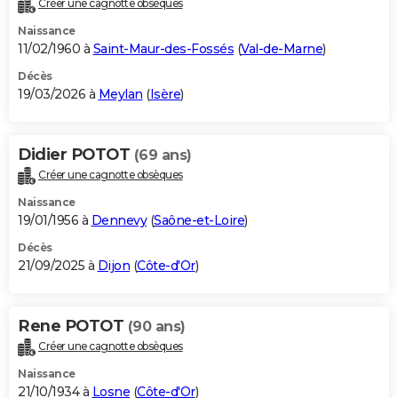
Créer une cagnotte obsèques
City break
Voyage de noces
Climat
Destinations
Voyage nature
Forum
+
PHOTO
Naissance
11/02/1960 à
Saint-Maur-des-Fossés
(
Val-de-Marne
)
GUIDES D'ACHAT
Décès
19/03/2026 à
Meylan
(
Isère
)
BONS PLANS
CARTE DE VOEUX
Didier POTOT
(69 ans)
Carte Bonne année
Carte Pâques
Carte de Noël
Carte Saint-Valentin
Carte d'anniversaire
DICTIONNAIRE
Créer une cagnotte obsèques
Biographies
Expressions
Dictionnaire
Citations
Proverbes
PROGRAMME TV
Naissance
19/01/1956 à
Dennevy
(
Saône-et-Loire
)
COPAINS D'AVANT
Décès
21/09/2025 à
Dijon
(
Côte-d'Or
)
Se connecter
Collèges
Universités
Service militaire
S'inscrire
Lycées
Primaires
Entreprises
Avis de recherche
AVIS DE DÉCÈS
FORUM
Rene POTOT
(90 ans)
Lifestyle
Sport
Television
Cinema
Bricolage
Culture
Auto
Voyage
Créer une cagnotte obsèques
Naissance
21/10/1934 à
Losne
(
Côte-d'Or
)