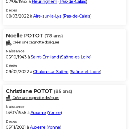
07/06/1932 à
Heuringhem
(
Pas-de-Calais
)
Décès
08/03/2022 à
Aire-sur-la-Lys
(
Pas-de-Calais
)
Noelle POTOT
(78 ans)
Créer une cagnotte obsèques
Naissance
05/10/1943 à
Saint-Émiland
(
Saône-et-Loire
)
Décès
09/02/2022 à
Chalon-sur-Saône
(
Saône-et-Loire
)
Christiane POTOT
(85 ans)
Créer une cagnotte obsèques
Naissance
13/07/1936 à
Auxerre
(
Yonne
)
Décès
05/11/2021 à
Auxerre
(
Yonne
)