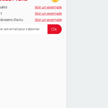
alité
Voir un exemple
rt
Voir un exemple
dossiers d'actu
Voir un exemple