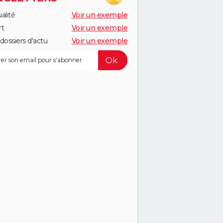
alité
Voir un exemple
rt
Voir un exemple
dossiers d'actu
Voir un exemple