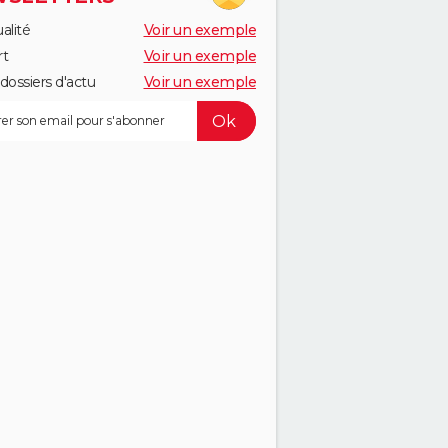
alité
Voir un exemple
rt
Voir un exemple
dossiers d'actu
Voir un exemple