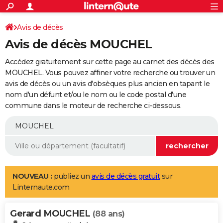
ACTUALITÉS
Connexion
S'inscrire
Avis de décès
Rechercher
Société
Education
Villes
Politique
Faits Divers
Monde
+
SPORT
Avis de décès MOUCHEL
Football
Cyclisme
Forum
Coupe du monde 2026
Tennis
Rugby
CULTURE
Accédez gratuitement sur cette page au carnet des décès des
TNT
Cinéma
Musique
Programme TV
Streaming
Sorties cinéma
+
MOUCHEL. Vous pouvez affiner votre recherche ou trouver un
FINANCE
avis de décès ou un avis d'obsèques plus ancien en tapant le
Impôts
Immobilier
Banque
Crédit
Retraite
Epargne
Risques naturels par ville
Assurance
AUTO
nom d'un défunt et/ou le nom ou le code postal d'une
commune dans le moteur de recherche ci-dessous.
Réserver un essai
Berlines
Forum auto
Essais
Citadines
SUV
+
HIGH-TECH
Meilleur smartphone
Ordinateurs
Guide high-tech
Mobiles
Internet
Jeux vidéo
+
BRICOLAGE
Aménagement intérieur
Cuisine
Jardinage
+
Forum
Extérieur
Salle de bains
Rangement
WEEK-END
Escapades
Expositions
Week-end nature
Guides de France
Patrimoine
Musées
+
LIFESTYLE
NOUVEAU :
publiez un
avis de décès gratuit
sur
Linternaute.com
Bien-être
Mode
+
Art de vivre
Loisirs
Modes de vie
SANTE
Gerard MOUCHEL
Guide de la santé
Médicaments
+
Alimentation
Maladies
Sommeil
(88 ans)
VOYAGE