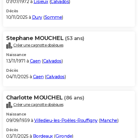
07/07/1972 à
Lisieux
(
Calvados
)
Décès
10/11/2025 à
Dury
(
Somme
)
Stephane MOUCHEL
(53 ans)
Créer une cagnotte obsèques
Naissance
13/11/1971 à
Caen
(
Calvados
)
Décès
04/11/2025 à
Caen
(
Calvados
)
Charlotte MOUCHEL
(86 ans)
Créer une cagnotte obsèques
Naissance
09/09/1939 à
Villedieu-les-Poêles-Rouffigny
(
Manche
)
Décès
03/11/2025 à
Bordeaux
(
Gironde
)