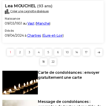
Lea MOUCHEL
(93 ans)
Créer une cagnotte obsèques
Naissance
09/03/1931 au
Vast
(
Manche
)
Décès
09/04/2024 à
Chartres
(
Eure-et-Loir
)
1
2
3
4
5
6
10
14
17
18
22
Carte de condoléances : envoyer
gratuitement une carte
Message de condoléances :