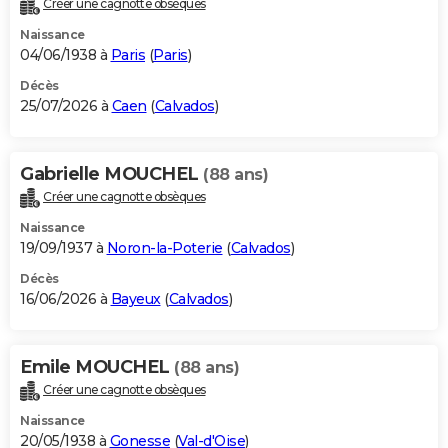
Créer une cagnotte obsèques
City break
Voyage de noces
Climat
Destinations
Voyage nature
Forum
+
PHOTO
Naissance
04/06/1938 à
Paris
(
Paris
)
GUIDES D'ACHAT
Décès
25/07/2026 à
Caen
(
Calvados
)
BONS PLANS
CARTE DE VOEUX
Gabrielle MOUCHEL
(88 ans)
Carte Bonne année
Carte Pâques
Carte de Noël
Carte Saint-Valentin
Carte d'anniversaire
DICTIONNAIRE
Créer une cagnotte obsèques
Biographies
Expressions
Dictionnaire
Citations
Proverbes
PROGRAMME TV
Naissance
19/09/1937 à
Noron-la-Poterie
(
Calvados
)
COPAINS D'AVANT
Décès
16/06/2026 à
Bayeux
(
Calvados
)
Se connecter
Collèges
Universités
Service militaire
S'inscrire
Lycées
Primaires
Entreprises
Avis de recherche
AVIS DE DÉCÈS
FORUM
Emile MOUCHEL
(88 ans)
Lifestyle
Sport
Television
Cinema
Bricolage
Culture
Auto
Voyage
Créer une cagnotte obsèques
Naissance
20/05/1938 à
Gonesse
(
Val-d'Oise
)