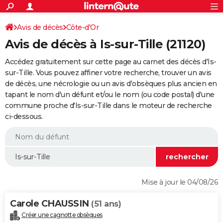
ACTUALITÉS
Connexion
S'inscrire
Avis de décès
Côte-d'Or
Rechercher
Société
Education
Villes
Politique
Faits Divers
Monde
+
SPORT
Avis de décès à Is-sur-Tille (21120)
Football
Cyclisme
Forum
Coupe du monde 2026
Tennis
Rugby
CULTURE
Accédez gratuitement sur cette page au carnet des décès d'Is-
TNT
Cinéma
Musique
Programme TV
Streaming
Sorties cinéma
+
sur-Tille. Vous pouvez affiner votre recherche, trouver un avis
FINANCE
de décès, une nécrologie ou un avis d'obsèques plus ancien en
Impôts
Immobilier
Banque
Crédit
Retraite
Epargne
Risques naturels par ville
Assurance
AUTO
tapant le nom d'un défunt et/ou le nom (ou code postal) d'une
commune proche d'Is-sur-Tille dans le moteur de recherche
Réserver un essai
Berlines
Forum auto
Essais
Citadines
SUV
+
HIGH-TECH
ci-dessous.
Meilleur smartphone
Ordinateurs
Guide high-tech
Mobiles
Internet
Jeux vidéo
+
BRICOLAGE
Aménagement intérieur
Cuisine
Jardinage
+
Forum
Extérieur
Salle de bains
Rangement
WEEK-END
Escapades
Expositions
Week-end nature
Guides de France
Patrimoine
Musées
+
LIFESTYLE
Mise à jour le 04/08/26
Bien-être
Mode
+
Art de vivre
Loisirs
Modes de vie
SANTE
Carole CHAUSSIN
(51 ans)
Guide de la santé
Médicaments
+
Alimentation
Maladies
Sommeil
VOYAGE
Créer une cagnotte obsèques