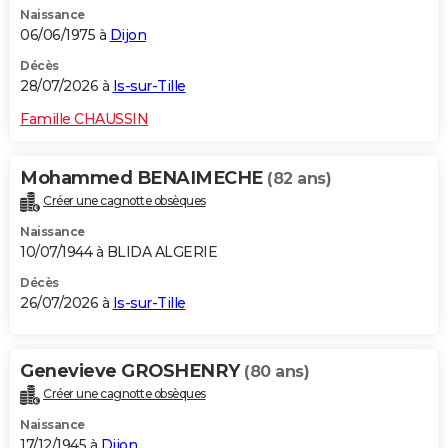
Naissance
City break
Voyage de noces
Climat
Destinations
Voyage nature
Forum
+
PHOTO
06/06/1975 à
Dijon
GUIDES D'ACHAT
Décès
28/07/2026 à
Is-sur-Tille
BONS PLANS
Famille CHAUSSIN
CARTE DE VOEUX
Mohammed BENAIMECHE
(82 ans)
Carte Bonne année
Carte Pâques
Carte de Noël
Carte Saint-Valentin
Carte d'anniversaire
DICTIONNAIRE
Créer une cagnotte obsèques
Biographies
Expressions
Dictionnaire
Citations
Proverbes
PROGRAMME TV
Naissance
10/07/1944 à BLIDA ALGERIE
COPAINS D'AVANT
Décès
26/07/2026 à
Is-sur-Tille
Se connecter
Collèges
Universités
Service militaire
S'inscrire
Lycées
Primaires
Entreprises
Avis de recherche
AVIS DE DÉCÈS
FORUM
Genevieve GROSHENRY
(80 ans)
Lifestyle
Sport
Television
Cinema
Bricolage
Culture
Auto
Voyage
Créer une cagnotte obsèques
Naissance
17/12/1945 à
Dijon