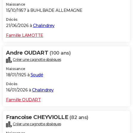
Naissance
City break
Voyage de noces
Climat
Destinations
Voyage nature
Forum
+
PHOTO
15/10/1957 à BUHLBADE ALLEMAGNE
GUIDES D'ACHAT
Décès
21/06/2026 à
Chalindrey
BONS PLANS
Famille LAMOTTE
CARTE DE VOEUX
Andre OUDART
(100 ans)
Carte Bonne année
Carte Pâques
Carte de Noël
Carte Saint-Valentin
Carte d'anniversaire
DICTIONNAIRE
Créer une cagnotte obsèques
Biographies
Expressions
Dictionnaire
Citations
Proverbes
PROGRAMME TV
Naissance
18/01/1925 à
Soudé
COPAINS D'AVANT
Décès
16/01/2026 à
Chalindrey
Se connecter
Collèges
Universités
Service militaire
S'inscrire
Lycées
Primaires
Entreprises
Avis de recherche
AVIS DE DÉCÈS
Famille OUDART
FORUM
Lifestyle
Sport
Television
Cinema
Bricolage
Culture
Auto
Voyage
Francoise CHEYVIOLLE
(82 ans)
Créer une cagnotte obsèques