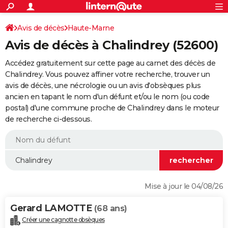
ACTUALITÉS
Connexion
S'inscrire
Avis de décès
Haute-Marne
Rechercher
Société
Education
Villes
Politique
Faits Divers
Monde
+
SPORT
Avis de décès à Chalindrey (52600)
Football
Cyclisme
Forum
Coupe du monde 2026
Tennis
Rugby
CULTURE
Accédez gratuitement sur cette page au carnet des décès de
TNT
Cinéma
Musique
Programme TV
Streaming
Sorties cinéma
+
Chalindrey. Vous pouvez affiner votre recherche, trouver un
FINANCE
avis de décès, une nécrologie ou un avis d'obsèques plus
Impôts
Immobilier
Banque
Crédit
Retraite
Epargne
Risques naturels par ville
Assurance
AUTO
ancien en tapant le nom d'un défunt et/ou le nom (ou code
postal) d'une commune proche de Chalindrey dans le moteur
Réserver un essai
Berlines
Forum auto
Essais
Citadines
SUV
+
HIGH-TECH
de recherche ci-dessous.
Meilleur smartphone
Ordinateurs
Guide high-tech
Mobiles
Internet
Jeux vidéo
+
BRICOLAGE
Aménagement intérieur
Cuisine
Jardinage
+
Forum
Extérieur
Salle de bains
Rangement
WEEK-END
Escapades
Expositions
Week-end nature
Guides de France
Patrimoine
Musées
+
LIFESTYLE
Mise à jour le 04/08/26
Bien-être
Mode
+
Art de vivre
Loisirs
Modes de vie
SANTE
Gerard LAMOTTE
(68 ans)
Guide de la santé
Médicaments
+
Alimentation
Maladies
Sommeil
VOYAGE
Créer une cagnotte obsèques