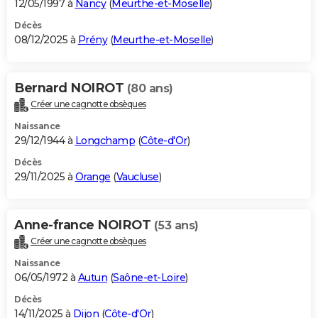
12/05/1997 à
Nancy
(
Meurthe-et-Moselle
)
Décès
08/12/2025 à
Prény
(
Meurthe-et-Moselle
)
Bernard NOIROT
(80 ans)
Créer une cagnotte obsèques
Naissance
29/12/1944 à
Longchamp
(
Côte-d'Or
)
Décès
29/11/2025 à
Orange
(
Vaucluse
)
Anne-france NOIROT
(53 ans)
Créer une cagnotte obsèques
Naissance
06/05/1972 à
Autun
(
Saône-et-Loire
)
Décès
14/11/2025 à
Dijon
(
Côte-d'Or
)