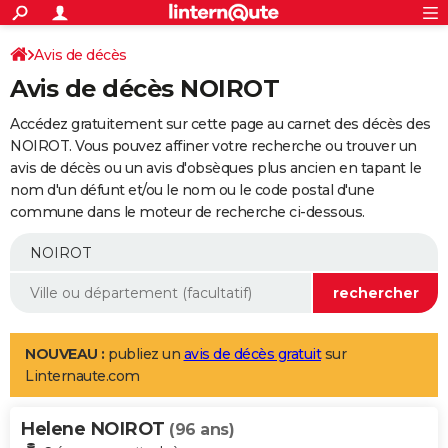
ACTUALITÉS
Connexion
S'inscrire
Avis de décès
Rechercher
Société
Education
Villes
Politique
Faits Divers
Monde
+
SPORT
Avis de décès NOIROT
Football
Cyclisme
Forum
Coupe du monde 2026
Tennis
Rugby
CULTURE
Accédez gratuitement sur cette page au carnet des décès des
TNT
Cinéma
Musique
Programme TV
Streaming
Sorties cinéma
+
NOIROT. Vous pouvez affiner votre recherche ou trouver un
FINANCE
avis de décès ou un avis d'obsèques plus ancien en tapant le
Impôts
Immobilier
Banque
Crédit
Retraite
Epargne
Risques naturels par ville
Assurance
AUTO
nom d'un défunt et/ou le nom ou le code postal d'une
commune dans le moteur de recherche ci-dessous.
Réserver un essai
Berlines
Forum auto
Essais
Citadines
SUV
+
HIGH-TECH
Meilleur smartphone
Ordinateurs
Guide high-tech
Mobiles
Internet
Jeux vidéo
+
BRICOLAGE
Aménagement intérieur
Cuisine
Jardinage
+
Forum
Extérieur
Salle de bains
Rangement
WEEK-END
Escapades
Expositions
Week-end nature
Guides de France
Patrimoine
Musées
+
LIFESTYLE
NOUVEAU :
publiez un
avis de décès gratuit
sur
Linternaute.com
Bien-être
Mode
+
Art de vivre
Loisirs
Modes de vie
SANTE
Helene NOIROT
Guide de la santé
Médicaments
+
Alimentation
Maladies
Sommeil
(96 ans)
VOYAGE