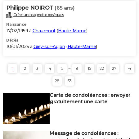
Philippe NOIROT
(65 ans)
Créer une cagnotte obsèques
Naissance
17/02/1959 à
Chaumont
(
Haute-Marne
)
Décès
10/01/2025 à
Giey-sur-Aujon
(
Haute-Marne
)
...
1
2
3
4
5
8
15
22
27
28
33
Carte de condoléances : envoyer
gratuitement une carte
Message de condoléances :