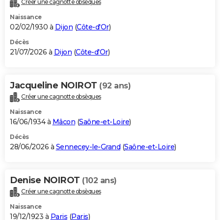
Créer une cagnotte obsèques
City break
Voyage de noces
Climat
Destinations
Voyage nature
Forum
+
PHOTO
Naissance
02/02/1930 à
Dijon
(
Côte-d'Or
)
GUIDES D'ACHAT
Décès
21/07/2026 à
Dijon
(
Côte-d'Or
)
BONS PLANS
CARTE DE VOEUX
Jacqueline NOIROT
(92 ans)
Carte Bonne année
Carte Pâques
Carte de Noël
Carte Saint-Valentin
Carte d'anniversaire
DICTIONNAIRE
Créer une cagnotte obsèques
Biographies
Expressions
Dictionnaire
Citations
Proverbes
PROGRAMME TV
Naissance
16/06/1934 à
Mâcon
(
Saône-et-Loire
)
COPAINS D'AVANT
Décès
28/06/2026 à
Sennecey-le-Grand
(
Saône-et-Loire
)
Se connecter
Collèges
Universités
Service militaire
S'inscrire
Lycées
Primaires
Entreprises
Avis de recherche
AVIS DE DÉCÈS
FORUM
Denise NOIROT
(102 ans)
Lifestyle
Sport
Television
Cinema
Bricolage
Culture
Auto
Voyage
Créer une cagnotte obsèques
Naissance
19/12/1923 à
Paris
(
Paris
)