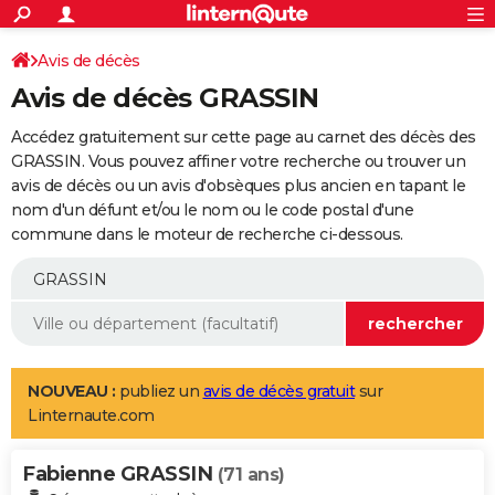
ACTUALITÉS
Connexion
S'inscrire
Avis de décès
Rechercher
Société
Education
Villes
Politique
Faits Divers
Monde
+
SPORT
Avis de décès GRASSIN
Football
Cyclisme
Forum
Coupe du monde 2026
Tennis
Rugby
CULTURE
Accédez gratuitement sur cette page au carnet des décès des
TNT
Cinéma
Musique
Programme TV
Streaming
Sorties cinéma
+
GRASSIN. Vous pouvez affiner votre recherche ou trouver un
FINANCE
avis de décès ou un avis d'obsèques plus ancien en tapant le
Impôts
Immobilier
Banque
Crédit
Retraite
Epargne
Risques naturels par ville
Assurance
AUTO
nom d'un défunt et/ou le nom ou le code postal d'une
commune dans le moteur de recherche ci-dessous.
Réserver un essai
Berlines
Forum auto
Essais
Citadines
SUV
+
HIGH-TECH
Meilleur smartphone
Ordinateurs
Guide high-tech
Mobiles
Internet
Jeux vidéo
+
BRICOLAGE
Aménagement intérieur
Cuisine
Jardinage
+
Forum
Extérieur
Salle de bains
Rangement
WEEK-END
Escapades
Expositions
Week-end nature
Guides de France
Patrimoine
Musées
+
LIFESTYLE
NOUVEAU :
publiez un
avis de décès gratuit
sur
Linternaute.com
Bien-être
Mode
+
Art de vivre
Loisirs
Modes de vie
SANTE
Fabienne GRASSIN
Guide de la santé
Médicaments
+
Alimentation
Maladies
Sommeil
(71 ans)
VOYAGE