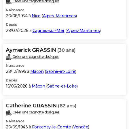
Créer une cagnotte obsèques
City break
Voyage de noces
Climat
Destinations
Voyage nature
Forum
+
PHOTO
Naissance
20/08/1954 à
Nice
(
Alpes-Maritimes
)
GUIDES D'ACHAT
Décès
28/07/2026 à
Cagnes-sur-Mer
(
Alpes-Maritimes
)
BONS PLANS
CARTE DE VOEUX
Aymerick GRASSIN
(30 ans)
Carte Bonne année
Carte Pâques
Carte de Noël
Carte Saint-Valentin
Carte d'anniversaire
DICTIONNAIRE
Créer une cagnotte obsèques
Biographies
Expressions
Dictionnaire
Citations
Proverbes
PROGRAMME TV
Naissance
28/12/1995 à
Mâcon
(
Saône-et-Loire
)
COPAINS D'AVANT
Décès
15/06/2026 à
Mâcon
(
Saône-et-Loire
)
Se connecter
Collèges
Universités
Service militaire
S'inscrire
Lycées
Primaires
Entreprises
Avis de recherche
AVIS DE DÉCÈS
FORUM
Catherine GRASSIN
(82 ans)
Lifestyle
Sport
Television
Cinema
Bricolage
Culture
Auto
Voyage
Créer une cagnotte obsèques
Naissance
20/09/1943 à
Fontenay-le-Comte
(
Vendée
)