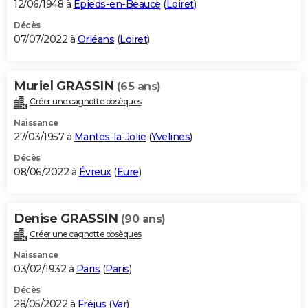
12/06/1948 à
Épieds-en-Beauce
(
Loiret
)
Décès
07/07/2022 à
Orléans
(
Loiret
)
Muriel GRASSIN
(65 ans)
Créer une cagnotte obsèques
Naissance
27/03/1957 à
Mantes-la-Jolie
(
Yvelines
)
Décès
08/06/2022 à
Évreux
(
Eure
)
Denise GRASSIN
(90 ans)
Créer une cagnotte obsèques
Naissance
03/02/1932 à
Paris
(
Paris
)
Décès
28/05/2022 à
Fréjus
(
Var
)