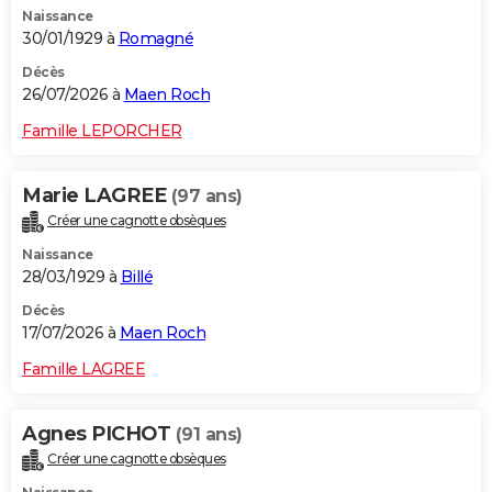
Naissance
City break
Voyage de noces
Climat
Destinations
Voyage nature
Forum
+
PHOTO
30/01/1929 à
Romagné
GUIDES D'ACHAT
Décès
26/07/2026 à
Maen Roch
BONS PLANS
Famille LEPORCHER
CARTE DE VOEUX
Marie LAGREE
(97 ans)
Carte Bonne année
Carte Pâques
Carte de Noël
Carte Saint-Valentin
Carte d'anniversaire
DICTIONNAIRE
Créer une cagnotte obsèques
Biographies
Expressions
Dictionnaire
Citations
Proverbes
PROGRAMME TV
Naissance
28/03/1929 à
Billé
COPAINS D'AVANT
Décès
17/07/2026 à
Maen Roch
Se connecter
Collèges
Universités
Service militaire
S'inscrire
Lycées
Primaires
Entreprises
Avis de recherche
AVIS DE DÉCÈS
Famille LAGREE
FORUM
Lifestyle
Sport
Television
Cinema
Bricolage
Culture
Auto
Voyage
Agnes PICHOT
(91 ans)
Créer une cagnotte obsèques