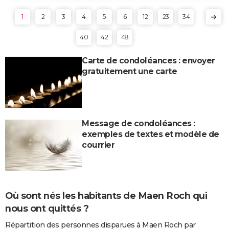
1
2
3
4
5
6
12
23
34
40
42
48
Carte de condoléances : envoyer
gratuitement une carte
Message de condoléances :
exemples de textes et modèle de
courrier
Où sont nés les habitants de Maen Roch qui
nous ont quittés ?
Répartition des personnes disparues à Maen Roch par