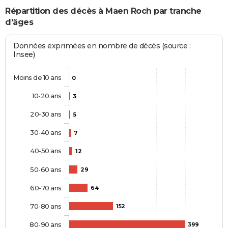
Répartition des décès à Maen Roch par tranche
d'âges
Données exprimées en nombre de décès (source :
Insee)
Moins de 10 ans
0
10-20 ans
3
20-30 ans
5
30-40 ans
7
40-50 ans
12
50-60 ans
29
60-70 ans
64
70-80 ans
152
80-90 ans
399