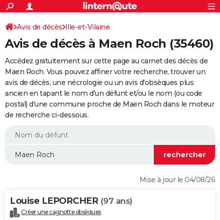
ACTUALITÉS
Connexion
S'inscrire
Avis de décès
Ille-et-Vilaine
Rechercher
Société
Education
Villes
Politique
Faits Divers
Monde
+
SPORT
Avis de décès à Maen Roch (35460)
Football
Cyclisme
Forum
Coupe du monde 2026
Tennis
Rugby
CULTURE
Accédez gratuitement sur cette page au carnet des décès de
TNT
Cinéma
Musique
Programme TV
Streaming
Sorties cinéma
+
Maen Roch. Vous pouvez affiner votre recherche, trouver un
FINANCE
avis de décès, une nécrologie ou un avis d'obsèques plus
Impôts
Immobilier
Banque
Crédit
Retraite
Epargne
Risques naturels par ville
Assurance
AUTO
ancien en tapant le nom d'un défunt et/ou le nom (ou code
postal) d'une commune proche de Maen Roch dans le moteur
Réserver un essai
Berlines
Forum auto
Essais
Citadines
SUV
+
HIGH-TECH
de recherche ci-dessous.
Meilleur smartphone
Ordinateurs
Guide high-tech
Mobiles
Internet
Jeux vidéo
+
BRICOLAGE
Aménagement intérieur
Cuisine
Jardinage
+
Forum
Extérieur
Salle de bains
Rangement
WEEK-END
Escapades
Expositions
Week-end nature
Guides de France
Patrimoine
Musées
+
LIFESTYLE
Mise à jour le 04/08/26
Bien-être
Mode
+
Art de vivre
Loisirs
Modes de vie
SANTE
Louise LEPORCHER
(97 ans)
Guide de la santé
Médicaments
+
Alimentation
Maladies
Sommeil
VOYAGE
Créer une cagnotte obsèques