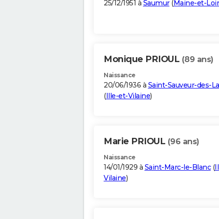
25/12/1951 à
Saumur
(
Maine-et-Loi
Monique PRIOUL
(89 ans)
Naissance
20/06/1936 à
Saint-Sauveur-des-L
(
Ille-et-Vilaine
)
Marie PRIOUL
(96 ans)
Naissance
14/01/1929 à
Saint-Marc-le-Blanc
(
I
Vilaine
)