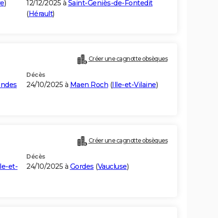
re
)
12/12/2025 à
Saint-Geniès-de-Fontedit
(
Hérault
)
Créer une cagnotte obsèques
Décès
andes
24/10/2025 à
Maen Roch
(
Ille-et-Vilaine
)
Créer une cagnotte obsèques
Décès
lle-et-
24/10/2025 à
Gordes
(
Vaucluse
)