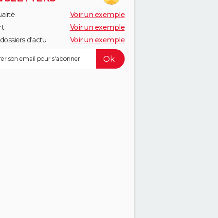
alité
Voir un exemple
rt
Voir un exemple
dossiers d'actu
Voir un exemple