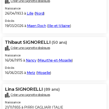
Créer une cagnotte obsèques
City break
Voyage de noces
Climat
Destinations
Voyage nature
Forum
+
PHOTO
Naissance
26/04/1933 à
Lille
(
Nord
)
GUIDES D'ACHAT
Décès
19/03/2026 à
Maen Roch
(
Ille-et-Vilaine
)
BONS PLANS
CARTE DE VOEUX
Thibaut SIGNORELLI
(50 ans)
Carte Bonne année
Carte Pâques
Carte de Noël
Carte Saint-Valentin
Carte d'anniversaire
DICTIONNAIRE
Créer une cagnotte obsèques
Biographies
Expressions
Dictionnaire
Citations
Proverbes
PROGRAMME TV
Naissance
16/06/1975 à
Nancy
(
Meurthe-et-Moselle
)
COPAINS D'AVANT
Décès
16/06/2025 à
Metz
(
Moselle
)
Se connecter
Collèges
Universités
Service militaire
S'inscrire
Lycées
Primaires
Entreprises
Avis de recherche
AVIS DE DÉCÈS
FORUM
Lina SIGNORELLI
(89 ans)
Lifestyle
Sport
Television
Cinema
Bricolage
Culture
Auto
Voyage
Créer une cagnotte obsèques
Naissance
21/11/1935 à PIRRI CAGLIARI ITALIE