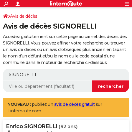
ACTUALITÉS
Connexion
S'inscrire
Avis de décès
Rechercher
Société
Education
Villes
Politique
Faits Divers
Monde
+
SPORT
Avis de décès SIGNORELLI
Football
Cyclisme
Forum
Coupe du monde 2026
Tennis
Rugby
CULTURE
Accédez gratuitement sur cette page au carnet des décès des
TNT
Cinéma
Musique
Programme TV
Streaming
Sorties cinéma
+
SIGNORELLI. Vous pouvez affiner votre recherche ou trouver
FINANCE
un avis de décès ou un avis d'obsèques plus ancien en tapant
Impôts
Immobilier
Banque
Crédit
Retraite
Epargne
Risques naturels par ville
Assurance
AUTO
le nom d'un défunt et/ou le nom ou le code postal d'une
commune dans le moteur de recherche ci-dessous.
Réserver un essai
Berlines
Forum auto
Essais
Citadines
SUV
+
HIGH-TECH
Meilleur smartphone
Ordinateurs
Guide high-tech
Mobiles
Internet
Jeux vidéo
+
BRICOLAGE
Aménagement intérieur
Cuisine
Jardinage
+
Forum
Extérieur
Salle de bains
Rangement
WEEK-END
Escapades
Expositions
Week-end nature
Guides de France
Patrimoine
Musées
+
LIFESTYLE
NOUVEAU :
publiez un
avis de décès gratuit
sur
Linternaute.com
Bien-être
Mode
+
Art de vivre
Loisirs
Modes de vie
SANTE
Enrico SIGNORELLI
Guide de la santé
Médicaments
+
Alimentation
Maladies
Sommeil
(92 ans)
VOYAGE