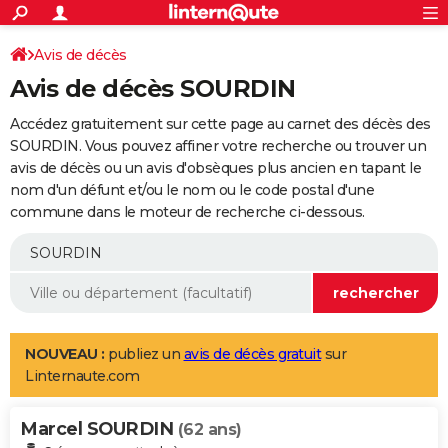
ACTUALITÉS
Connexion
S'inscrire
Avis de décès
Rechercher
Société
Education
Villes
Politique
Faits Divers
Monde
+
SPORT
Avis de décès SOURDIN
Football
Cyclisme
Forum
Coupe du monde 2026
Tennis
Rugby
CULTURE
Accédez gratuitement sur cette page au carnet des décès des
TNT
Cinéma
Musique
Programme TV
Streaming
Sorties cinéma
+
SOURDIN. Vous pouvez affiner votre recherche ou trouver un
FINANCE
avis de décès ou un avis d'obsèques plus ancien en tapant le
Impôts
Immobilier
Banque
Crédit
Retraite
Epargne
Risques naturels par ville
Assurance
AUTO
nom d'un défunt et/ou le nom ou le code postal d'une
commune dans le moteur de recherche ci-dessous.
Réserver un essai
Berlines
Forum auto
Essais
Citadines
SUV
+
HIGH-TECH
Meilleur smartphone
Ordinateurs
Guide high-tech
Mobiles
Internet
Jeux vidéo
+
BRICOLAGE
Aménagement intérieur
Cuisine
Jardinage
+
Forum
Extérieur
Salle de bains
Rangement
WEEK-END
Escapades
Expositions
Week-end nature
Guides de France
Patrimoine
Musées
+
LIFESTYLE
NOUVEAU :
publiez un
avis de décès gratuit
sur
Linternaute.com
Bien-être
Mode
+
Art de vivre
Loisirs
Modes de vie
SANTE
Marcel SOURDIN
Guide de la santé
Médicaments
+
Alimentation
Maladies
Sommeil
(62 ans)
VOYAGE