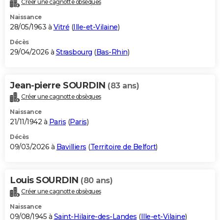
Créer une cagnotte obsèques
City break
Voyage de noces
Climat
Destinations
Voyage nature
Forum
+
PHOTO
Naissance
28/05/1963 à
Vitré
(
Ille-et-Vilaine
)
GUIDES D'ACHAT
Décès
29/04/2026 à
Strasbourg
(
Bas-Rhin
)
BONS PLANS
CARTE DE VOEUX
Jean-pierre SOURDIN
(83 ans)
Carte Bonne année
Carte Pâques
Carte de Noël
Carte Saint-Valentin
Carte d'anniversaire
DICTIONNAIRE
Créer une cagnotte obsèques
Biographies
Expressions
Dictionnaire
Citations
Proverbes
PROGRAMME TV
Naissance
21/11/1942 à
Paris
(
Paris
)
COPAINS D'AVANT
Décès
09/03/2026 à
Bavilliers
(
Territoire de Belfort
)
Se connecter
Collèges
Universités
Service militaire
S'inscrire
Lycées
Primaires
Entreprises
Avis de recherche
AVIS DE DÉCÈS
FORUM
Louis SOURDIN
(80 ans)
Lifestyle
Sport
Television
Cinema
Bricolage
Culture
Auto
Voyage
Créer une cagnotte obsèques
Naissance
09/08/1945 à
Saint-Hilaire-des-Landes
(
Ille-et-Vilaine
)