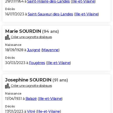
29/07/1954 à
Saint-Hilaire-des-Landes
(
Ille-et-Vilaine
)
Décès
16/07/2023 à
Saint-Sauveur-des-Landes
(
Ille-et-Vilaine
)
Marie SOURDIN
(94 ans)
Créer une cagnotte obsèques
Naissance
18/09/1928 à
Juvigné
(
Mayenne
)
Décès
30/03/2023 à
Fougères
(
Ille-et-Vilaine
)
Josephine SOURDIN
(91 ans)
Créer une cagnotte obsèques
Naissance
11/04/1931 à
Balazé
(
Ille-et-Vilaine
)
Décès
17/01/2023 à
Vitré
(
Ille-et-Vilaine
)