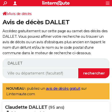
ACTUALITÉS
Connexion
S'inscrire
Avis de décès
Rechercher
Société
Education
Villes
Politique
Faits Divers
Monde
+
SPORT
Avis de décès DALLET
Football
Cyclisme
Forum
Coupe du monde 2026
Tennis
Rugby
CULTURE
Accédez gratuitement sur cette page au carnet des décès des
TNT
Cinéma
Musique
Programme TV
Streaming
Sorties cinéma
+
DALLET. Vous pouvez affiner votre recherche ou trouver un
FINANCE
avis de décès ou un avis d'obsèques plus ancien en tapant le
Impôts
Immobilier
Banque
Crédit
Retraite
Epargne
Risques naturels par ville
Assurance
AUTO
nom d'un défunt et/ou le nom ou le code postal d'une
commune dans le moteur de recherche ci-dessous.
Réserver un essai
Berlines
Forum auto
Essais
Citadines
SUV
+
HIGH-TECH
Meilleur smartphone
Ordinateurs
Guide high-tech
Mobiles
Internet
Jeux vidéo
+
BRICOLAGE
Aménagement intérieur
Cuisine
Jardinage
+
Forum
Extérieur
Salle de bains
Rangement
WEEK-END
Escapades
Expositions
Week-end nature
Guides de France
Patrimoine
Musées
+
LIFESTYLE
NOUVEAU :
publiez un
avis de décès gratuit
sur
Linternaute.com
Bien-être
Mode
+
Art de vivre
Loisirs
Modes de vie
SANTE
Claudette DALLET
Guide de la santé
Médicaments
+
Alimentation
Maladies
Sommeil
(95 ans)
VOYAGE