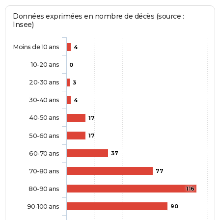
Données exprimées en nombre de décès (source :
Insee)
Moins de 10 ans
4
10-20 ans
0
20-30 ans
3
30-40 ans
4
40-50 ans
17
50-60 ans
17
60-70 ans
37
70-80 ans
77
80-90 ans
116
90-100 ans
90