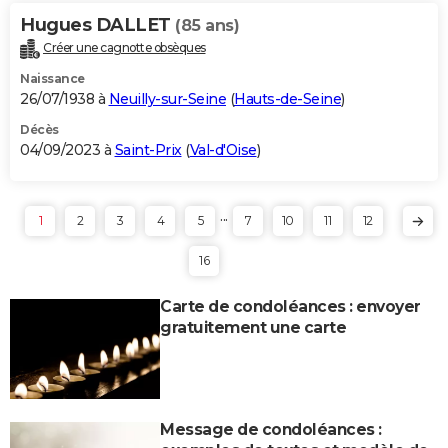
Hugues DALLET
(85 ans)
Créer une cagnotte obsèques
Naissance
26/07/1938 à
Neuilly-sur-Seine
(
Hauts-de-Seine
)
Décès
04/09/2023 à
Saint-Prix
(
Val-d'Oise
)
...
1
2
3
4
5
7
10
11
12
16
Carte de condoléances : envoyer
gratuitement une carte
Message de condoléances :