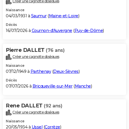
Créer une cagnotte obsèques
City break
Voyage de noces
Climat
Destinations
Voyage nature
Forum
+
PHOTO
Naissance
04/03/1931 à
Saumur
(
Maine-et-Loire
)
GUIDES D'ACHAT
Décès
16/07/2026 à
Cournon-d'Auvergne
(
Puy-de-Dôme
)
BONS PLANS
CARTE DE VOEUX
Pierre DALLET
(76 ans)
Carte Bonne année
Carte Pâques
Carte de Noël
Carte Saint-Valentin
Carte d'anniversaire
DICTIONNAIRE
Créer une cagnotte obsèques
Biographies
Expressions
Dictionnaire
Citations
Proverbes
PROGRAMME TV
Naissance
07/12/1949 à
Parthenay
(
Deux-Sèvres
)
COPAINS D'AVANT
Décès
07/07/2026 à
Bricqueville-sur-Mer
(
Manche
)
Se connecter
Collèges
Universités
Service militaire
S'inscrire
Lycées
Primaires
Entreprises
Avis de recherche
AVIS DE DÉCÈS
FORUM
Rene DALLET
(92 ans)
Lifestyle
Sport
Television
Cinema
Bricolage
Culture
Auto
Voyage
Créer une cagnotte obsèques
Naissance
20/05/1934 à
Ussel
(
Corrèze
)