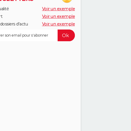
alité
Voir un exemple
rt
Voir un exemple
dossiers d'actu
Voir un exemple