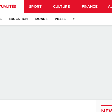
TUALITÉS
SPORT
CULTURE
FINANCE
A
S
EDUCATION
MONDE
VILLES
+
NEW