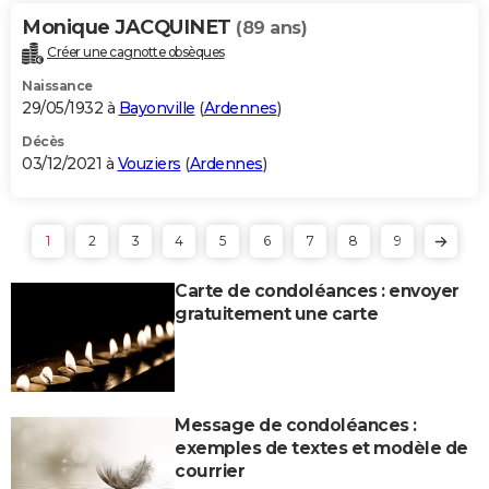
Monique JACQUINET
(89 ans)
Créer une cagnotte obsèques
Naissance
29/05/1932 à
Bayonville
(
Ardennes
)
Décès
03/12/2021 à
Vouziers
(
Ardennes
)
1
2
3
4
5
6
7
8
9
Carte de condoléances : envoyer
gratuitement une carte
Message de condoléances :
exemples de textes et modèle de
courrier