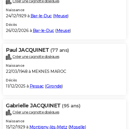
Créer une cagnotte obsèques
City break
Voyage de noces
Climat
Destinations
Voyage nature
Forum
+
PHOTO
Naissance
24/12/1929 à
Bar-le-Duc
(
Meuse
)
GUIDES D'ACHAT
Décès
26/02/2026 à
Bar-le-Duc
(
Meuse
)
BONS PLANS
CARTE DE VOEUX
Paul JACQUINET
(77 ans)
Carte Bonne année
Carte Pâques
Carte de Noël
Carte Saint-Valentin
Carte d'anniversaire
DICTIONNAIRE
Créer une cagnotte obsèques
Biographies
Expressions
Dictionnaire
Citations
Proverbes
PROGRAMME TV
Naissance
22/03/1948 à MEKNES MAROC
COPAINS D'AVANT
Décès
11/12/2025 à
Pessac
(
Gironde
)
Se connecter
Collèges
Universités
Service militaire
S'inscrire
Lycées
Primaires
Entreprises
Avis de recherche
AVIS DE DÉCÈS
FORUM
Gabrielle JACQUINET
(95 ans)
Lifestyle
Sport
Television
Cinema
Bricolage
Culture
Auto
Voyage
Créer une cagnotte obsèques
Naissance
15/12/1929 à
Montigny-lès-Metz
(
Moselle
)