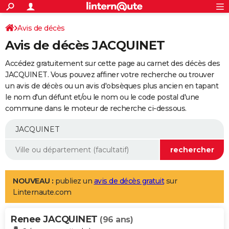
ACTUALITÉS
Connexion
S'inscrire
Avis de décès
Rechercher
Société
Education
Villes
Politique
Faits Divers
Monde
+
SPORT
Avis de décès JACQUINET
Football
Cyclisme
Forum
Coupe du monde 2026
Tennis
Rugby
CULTURE
Accédez gratuitement sur cette page au carnet des décès des
TNT
Cinéma
Musique
Programme TV
Streaming
Sorties cinéma
+
JACQUINET. Vous pouvez affiner votre recherche ou trouver
FINANCE
un avis de décès ou un avis d'obsèques plus ancien en tapant
Impôts
Immobilier
Banque
Crédit
Retraite
Epargne
Risques naturels par ville
Assurance
AUTO
le nom d'un défunt et/ou le nom ou le code postal d'une
commune dans le moteur de recherche ci-dessous.
Réserver un essai
Berlines
Forum auto
Essais
Citadines
SUV
+
HIGH-TECH
Meilleur smartphone
Ordinateurs
Guide high-tech
Mobiles
Internet
Jeux vidéo
+
BRICOLAGE
Aménagement intérieur
Cuisine
Jardinage
+
Forum
Extérieur
Salle de bains
Rangement
WEEK-END
Escapades
Expositions
Week-end nature
Guides de France
Patrimoine
Musées
+
LIFESTYLE
NOUVEAU :
publiez un
avis de décès gratuit
sur
Linternaute.com
Bien-être
Mode
+
Art de vivre
Loisirs
Modes de vie
SANTE
Renee JACQUINET
Guide de la santé
Médicaments
+
Alimentation
Maladies
Sommeil
(96 ans)
VOYAGE