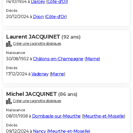
14/10/1934 à
Darcey
(
Côte-d'Or
)
Décès
20/12/2024 à
Dijon
(
Côte-d'Or
)
Laurent JACQUINET
(92 ans)
Créer une cagnotte obsèques
Naissance
30/08/1932 à
Châlons-en-Champagne
(
Marne
)
Décès
17/12/2024 à
Vadenay
(
Marne
)
Michel JACQUINET
(86 ans)
Créer une cagnotte obsèques
Naissance
08/01/1938 à
Dombasle-sur-Meurthe
(
Meurthe-et-Moselle
)
Décès
09/12/2024 à
Nancy
(
Meurthe-et-Moselle
)