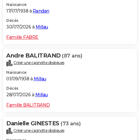
Naissance
City break
Voyage de noces
Climat
Destinations
Voyage nature
Forum
+
PHOTO
17/07/1938 à
Randan
GUIDES D'ACHAT
Décès
30/07/2026 à
Millau
BONS PLANS
Famille FABRE
CARTE DE VOEUX
Andre BALITRAND
(87 ans)
Carte Bonne année
Carte Pâques
Carte de Noël
Carte Saint-Valentin
Carte d'anniversaire
DICTIONNAIRE
Créer une cagnotte obsèques
Biographies
Expressions
Dictionnaire
Citations
Proverbes
PROGRAMME TV
Naissance
01/09/1938 à
Millau
COPAINS D'AVANT
Décès
28/07/2026 à
Millau
Se connecter
Collèges
Universités
Service militaire
S'inscrire
Lycées
Primaires
Entreprises
Avis de recherche
AVIS DE DÉCÈS
Famille BALITRAND
FORUM
Lifestyle
Sport
Television
Cinema
Bricolage
Culture
Auto
Voyage
Danielle GINESTES
(73 ans)
Créer une cagnotte obsèques