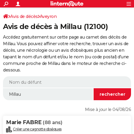
ACTUALITÉS
Connexion
S'inscrire
Avis de décès
Aveyron
Rechercher
Société
Education
Villes
Politique
Faits Divers
Monde
+
SPORT
Avis de décès à Millau (12100)
Football
Cyclisme
Forum
Coupe du monde 2026
Tennis
Rugby
CULTURE
Accédez gratuitement sur cette page au carnet des décès de
TNT
Cinéma
Musique
Programme TV
Streaming
Sorties cinéma
+
Millau. Vous pouvez affiner votre recherche, trouver un avis de
FINANCE
décès, une nécrologie ou un avis d'obsèques plus ancien en
Impôts
Immobilier
Banque
Crédit
Retraite
Epargne
Risques naturels par ville
Assurance
AUTO
tapant le nom d'un défunt et/ou le nom (ou code postal) d'une
commune proche de Millau dans le moteur de recherche ci-
Réserver un essai
Berlines
Forum auto
Essais
Citadines
SUV
+
HIGH-TECH
dessous.
Meilleur smartphone
Ordinateurs
Guide high-tech
Mobiles
Internet
Jeux vidéo
+
BRICOLAGE
Aménagement intérieur
Cuisine
Jardinage
+
Forum
Extérieur
Salle de bains
Rangement
WEEK-END
Escapades
Expositions
Week-end nature
Guides de France
Patrimoine
Musées
+
LIFESTYLE
Mise à jour le 04/08/26
Bien-être
Mode
+
Art de vivre
Loisirs
Modes de vie
SANTE
Marie FABRE
(88 ans)
Guide de la santé
Médicaments
+
Alimentation
Maladies
Sommeil
VOYAGE
Créer une cagnotte obsèques