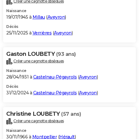
Créer une cagnotte obsèques
City break
Voyage de noces
Climat
Destinations
Voyage nature
Forum
+
PHOTO
Naissance
19/07/1945 à
Millau
(
Aveyron
)
GUIDES D'ACHAT
Décès
25/11/2025 à
Verrières
(
Aveyron
)
BONS PLANS
CARTE DE VOEUX
Gaston LOUBETY
(93 ans)
Carte Bonne année
Carte Pâques
Carte de Noël
Carte Saint-Valentin
Carte d'anniversaire
DICTIONNAIRE
Créer une cagnotte obsèques
Biographies
Expressions
Dictionnaire
Citations
Proverbes
PROGRAMME TV
Naissance
28/04/1931 à
Castelnau-Pégayrols
(
Aveyron
)
COPAINS D'AVANT
Décès
31/12/2024 à
Castelnau-Pégayrols
(
Aveyron
)
Se connecter
Collèges
Universités
Service militaire
S'inscrire
Lycées
Primaires
Entreprises
Avis de recherche
AVIS DE DÉCÈS
FORUM
Christine LOUBETY
(57 ans)
Lifestyle
Sport
Television
Cinema
Bricolage
Culture
Auto
Voyage
Créer une cagnotte obsèques
Naissance
30/11/1966 à
Montpellier
(
Hérault
)