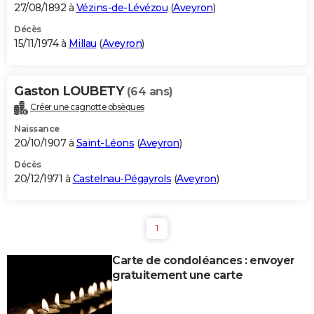
27/08/1892 à
Vézins-de-Lévézou
(
Aveyron
)
Décès
15/11/1974 à
Millau
(
Aveyron
)
Gaston LOUBETY
(64 ans)
Créer une cagnotte obsèques
Naissance
20/10/1907 à
Saint-Léons
(
Aveyron
)
Décès
20/12/1971 à
Castelnau-Pégayrols
(
Aveyron
)
1
Carte de condoléances : envoyer
gratuitement une carte