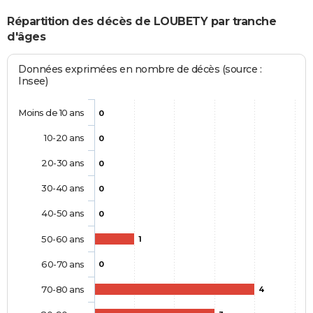
Répartition des décès de LOUBETY par tranche
d'âges
Données exprimées en nombre de décès (source :
Insee)
Moins de 10 ans
0
10-20 ans
0
20-30 ans
0
30-40 ans
0
40-50 ans
0
50-60 ans
1
60-70 ans
0
70-80 ans
4