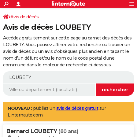
ACTUALITÉS
Connexion
S'inscrire
Avis de décès
Rechercher
Société
Education
Villes
Politique
Faits Divers
Monde
+
SPORT
Avis de décès LOUBETY
Football
Cyclisme
Forum
Coupe du monde 2026
Tennis
Rugby
CULTURE
Accédez gratuitement sur cette page au carnet des décès des
TNT
Cinéma
Musique
Programme TV
Streaming
Sorties cinéma
+
LOUBETY. Vous pouvez affiner votre recherche ou trouver un
FINANCE
avis de décès ou un avis d'obsèques plus ancien en tapant le
Impôts
Immobilier
Banque
Crédit
Retraite
Epargne
Risques naturels par ville
Assurance
AUTO
nom d'un défunt et/ou le nom ou le code postal d'une
commune dans le moteur de recherche ci-dessous.
Réserver un essai
Berlines
Forum auto
Essais
Citadines
SUV
+
HIGH-TECH
Meilleur smartphone
Ordinateurs
Guide high-tech
Mobiles
Internet
Jeux vidéo
+
BRICOLAGE
Aménagement intérieur
Cuisine
Jardinage
+
Forum
Extérieur
Salle de bains
Rangement
WEEK-END
Escapades
Expositions
Week-end nature
Guides de France
Patrimoine
Musées
+
LIFESTYLE
NOUVEAU :
publiez un
avis de décès gratuit
sur
Linternaute.com
Bien-être
Mode
+
Art de vivre
Loisirs
Modes de vie
SANTE
Bernard LOUBETY
Guide de la santé
Médicaments
+
Alimentation
Maladies
Sommeil
(80 ans)
VOYAGE