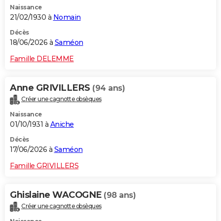
Naissance
City break
Voyage de noces
Climat
Destinations
Voyage nature
Forum
+
PHOTO
21/02/1930 à
Nomain
GUIDES D'ACHAT
Décès
18/06/2026 à
Saméon
BONS PLANS
Famille DELEMME
CARTE DE VOEUX
Anne GRIVILLERS
(94 ans)
Carte Bonne année
Carte Pâques
Carte de Noël
Carte Saint-Valentin
Carte d'anniversaire
DICTIONNAIRE
Créer une cagnotte obsèques
Biographies
Expressions
Dictionnaire
Citations
Proverbes
PROGRAMME TV
Naissance
01/10/1931 à
Aniche
COPAINS D'AVANT
Décès
17/06/2026 à
Saméon
Se connecter
Collèges
Universités
Service militaire
S'inscrire
Lycées
Primaires
Entreprises
Avis de recherche
AVIS DE DÉCÈS
Famille GRIVILLERS
FORUM
Lifestyle
Sport
Television
Cinema
Bricolage
Culture
Auto
Voyage
Ghislaine WACOGNE
(98 ans)
Créer une cagnotte obsèques