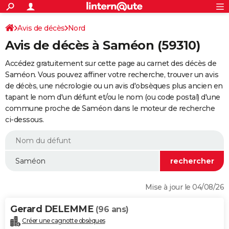
ACTUALITÉS
Connexion
S'inscrire
Avis de décès
Nord
Rechercher
Société
Education
Villes
Politique
Faits Divers
Monde
+
SPORT
Avis de décès à Saméon (59310)
Football
Cyclisme
Forum
Coupe du monde 2026
Tennis
Rugby
CULTURE
Accédez gratuitement sur cette page au carnet des décès de
TNT
Cinéma
Musique
Programme TV
Streaming
Sorties cinéma
+
Saméon. Vous pouvez affiner votre recherche, trouver un avis
FINANCE
de décès, une nécrologie ou un avis d'obsèques plus ancien en
Impôts
Immobilier
Banque
Crédit
Retraite
Epargne
Risques naturels par ville
Assurance
AUTO
tapant le nom d'un défunt et/ou le nom (ou code postal) d'une
commune proche de Saméon dans le moteur de recherche
Réserver un essai
Berlines
Forum auto
Essais
Citadines
SUV
+
HIGH-TECH
ci-dessous.
Meilleur smartphone
Ordinateurs
Guide high-tech
Mobiles
Internet
Jeux vidéo
+
BRICOLAGE
Aménagement intérieur
Cuisine
Jardinage
+
Forum
Extérieur
Salle de bains
Rangement
WEEK-END
Escapades
Expositions
Week-end nature
Guides de France
Patrimoine
Musées
+
LIFESTYLE
Mise à jour le 04/08/26
Bien-être
Mode
+
Art de vivre
Loisirs
Modes de vie
SANTE
Gerard DELEMME
(96 ans)
Guide de la santé
Médicaments
+
Alimentation
Maladies
Sommeil
VOYAGE
Créer une cagnotte obsèques