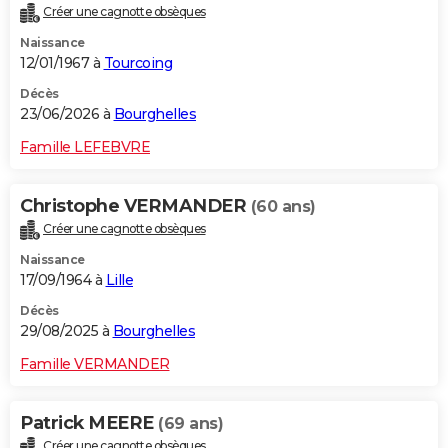
Créer une cagnotte obsèques
City break
Voyage de noces
Climat
Destinations
Voyage nature
Forum
+
PHOTO
Naissance
12/01/1967 à
Tourcoing
GUIDES D'ACHAT
Décès
BONS PLANS
23/06/2026 à
Bourghelles
CARTE DE VOEUX
Famille LEFEBVRE
Carte Bonne année
Carte Pâques
Carte de Noël
Carte Saint-Valentin
Carte d'anniversaire
DICTIONNAIRE
Christophe VERMANDER
(60 ans)
Biographies
Expressions
Dictionnaire
Citations
Proverbes
PROGRAMME TV
Créer une cagnotte obsèques
Naissance
COPAINS D'AVANT
17/09/1964 à
Lille
Se connecter
Collèges
Universités
Service militaire
S'inscrire
Lycées
Primaires
Entreprises
Avis de recherche
AVIS DE DÉCÈS
Décès
29/08/2025 à
Bourghelles
FORUM
Famille VERMANDER
Lifestyle
Sport
Television
Cinema
Bricolage
Culture
Auto
Voyage
Patrick MEERE
(69 ans)
Créer une cagnotte obsèques