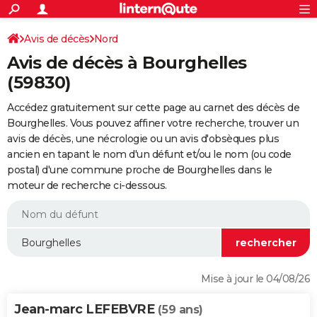
ACTUALITÉS
Connexion
S'inscrire
Avis de décès
Nord
Rechercher
Société
Education
Villes
Politique
Faits Divers
Monde
+
SPORT
Avis de décès à Bourghelles
Football
Cyclisme
Forum
Coupe du monde 2026
Tennis
Rugby
CULTURE
(59830)
TNT
Cinéma
Musique
Programme TV
Streaming
Sorties cinéma
+
FINANCE
Accédez gratuitement sur cette page au carnet des décès de
Bourghelles. Vous pouvez affiner votre recherche, trouver un
Impôts
Immobilier
Banque
Crédit
Retraite
Epargne
Risques naturels par ville
Assurance
AUTO
avis de décès, une nécrologie ou un avis d'obsèques plus
ancien en tapant le nom d'un défunt et/ou le nom (ou code
Réserver un essai
Berlines
Forum auto
Essais
Citadines
SUV
+
HIGH-TECH
postal) d'une commune proche de Bourghelles dans le
moteur de recherche ci-dessous.
Meilleur smartphone
Ordinateurs
Guide high-tech
Mobiles
Internet
Jeux vidéo
+
BRICOLAGE
Aménagement intérieur
Cuisine
Jardinage
+
Forum
Extérieur
Salle de bains
Rangement
WEEK-END
Escapades
Expositions
Week-end nature
Guides de France
Patrimoine
Musées
+
LIFESTYLE
Bien-être
Mode
+
Art de vivre
Loisirs
Modes de vie
SANTE
Mise à jour le 04/08/26
Guide de la santé
Médicaments
+
Alimentation
Maladies
Sommeil
VOYAGE
Jean-marc LEFEBVRE
(59 ans)