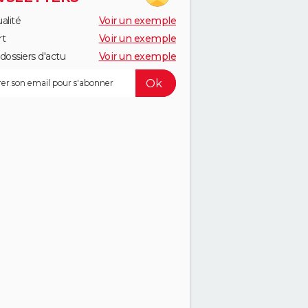
alité
Voir un exemple
rt
Voir un exemple
dossiers d'actu
Voir un exemple