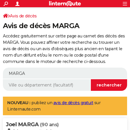
ACTUALITÉS
Connexion
S'inscrire
Avis de décès
Rechercher
Société
Education
Villes
Politique
Faits Divers
Monde
+
SPORT
Avis de décès MARGA
Football
Cyclisme
Forum
Coupe du monde 2026
Tennis
Rugby
CULTURE
Accédez gratuitement sur cette page au carnet des décès des
TNT
Cinéma
Musique
Programme TV
Streaming
Sorties cinéma
+
MARGA. Vous pouvez affiner votre recherche ou trouver un
FINANCE
avis de décès ou un avis d'obsèques plus ancien en tapant le
Impôts
Immobilier
Banque
Crédit
Retraite
Epargne
Risques naturels par ville
Assurance
AUTO
nom d'un défunt et/ou le nom ou le code postal d'une
commune dans le moteur de recherche ci-dessous.
Réserver un essai
Berlines
Forum auto
Essais
Citadines
SUV
+
HIGH-TECH
Meilleur smartphone
Ordinateurs
Guide high-tech
Mobiles
Internet
Jeux vidéo
+
BRICOLAGE
Aménagement intérieur
Cuisine
Jardinage
+
Forum
Extérieur
Salle de bains
Rangement
WEEK-END
Escapades
Expositions
Week-end nature
Guides de France
Patrimoine
Musées
+
LIFESTYLE
NOUVEAU :
publiez un
avis de décès gratuit
sur
Linternaute.com
Bien-être
Mode
+
Art de vivre
Loisirs
Modes de vie
SANTE
Joel MARGA
Guide de la santé
Médicaments
+
Alimentation
Maladies
Sommeil
(90 ans)
VOYAGE