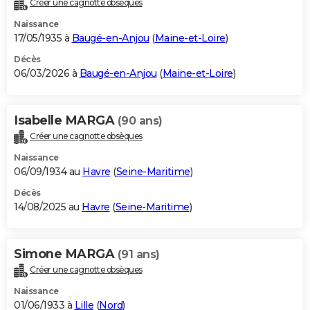
Créer une cagnotte obsèques
City break
Voyage de noces
Climat
Destinations
Voyage nature
Forum
+
PHOTO
Naissance
17/05/1935 à
Baugé-en-Anjou
(
Maine-et-Loire
)
GUIDES D'ACHAT
Décès
06/03/2026 à
Baugé-en-Anjou
(
Maine-et-Loire
)
BONS PLANS
CARTE DE VOEUX
Isabelle MARGA
(90 ans)
Carte Bonne année
Carte Pâques
Carte de Noël
Carte Saint-Valentin
Carte d'anniversaire
DICTIONNAIRE
Créer une cagnotte obsèques
Biographies
Expressions
Dictionnaire
Citations
Proverbes
PROGRAMME TV
Naissance
06/09/1934 au
Havre
(
Seine-Maritime
)
COPAINS D'AVANT
Décès
14/08/2025 au
Havre
(
Seine-Maritime
)
Se connecter
Collèges
Universités
Service militaire
S'inscrire
Lycées
Primaires
Entreprises
Avis de recherche
AVIS DE DÉCÈS
FORUM
Simone MARGA
(91 ans)
Lifestyle
Sport
Television
Cinema
Bricolage
Culture
Auto
Voyage
Créer une cagnotte obsèques
Naissance
01/06/1933 à
Lille
(
Nord
)