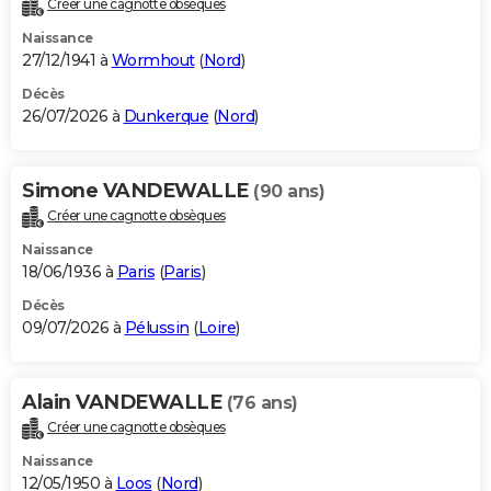
Créer une cagnotte obsèques
City break
Voyage de noces
Climat
Destinations
Voyage nature
Forum
+
PHOTO
Naissance
27/12/1941 à
Wormhout
(
Nord
)
GUIDES D'ACHAT
Décès
26/07/2026 à
Dunkerque
(
Nord
)
BONS PLANS
CARTE DE VOEUX
Simone VANDEWALLE
(90 ans)
Carte Bonne année
Carte Pâques
Carte de Noël
Carte Saint-Valentin
Carte d'anniversaire
DICTIONNAIRE
Créer une cagnotte obsèques
Biographies
Expressions
Dictionnaire
Citations
Proverbes
PROGRAMME TV
Naissance
18/06/1936 à
Paris
(
Paris
)
COPAINS D'AVANT
Décès
09/07/2026 à
Pélussin
(
Loire
)
Se connecter
Collèges
Universités
Service militaire
S'inscrire
Lycées
Primaires
Entreprises
Avis de recherche
AVIS DE DÉCÈS
FORUM
Alain VANDEWALLE
(76 ans)
Lifestyle
Sport
Television
Cinema
Bricolage
Culture
Auto
Voyage
Créer une cagnotte obsèques
Naissance
12/05/1950 à
Loos
(
Nord
)