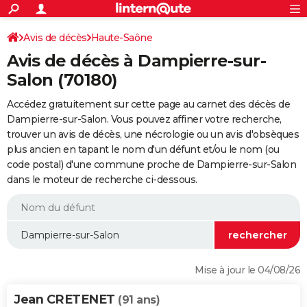
ACTUALITÉS
Connexion
S'inscrire
Avis de décès
Haute-Saône
Rechercher
Société
Education
Villes
Politique
Faits Divers
Monde
+
SPORT
Avis de décès à Dampierre-sur-
Football
Cyclisme
Forum
Coupe du monde 2026
Tennis
Rugby
CULTURE
Salon (70180)
TNT
Cinéma
Musique
Programme TV
Streaming
Sorties cinéma
+
FINANCE
Accédez gratuitement sur cette page au carnet des décès de
Dampierre-sur-Salon. Vous pouvez affiner votre recherche,
Impôts
Immobilier
Banque
Crédit
Retraite
Epargne
Risques naturels par ville
Assurance
AUTO
trouver un avis de décès, une nécrologie ou un avis d'obsèques
plus ancien en tapant le nom d'un défunt et/ou le nom (ou
Réserver un essai
Berlines
Forum auto
Essais
Citadines
SUV
+
HIGH-TECH
code postal) d'une commune proche de Dampierre-sur-Salon
dans le moteur de recherche ci-dessous.
Meilleur smartphone
Ordinateurs
Guide high-tech
Mobiles
Internet
Jeux vidéo
+
BRICOLAGE
Aménagement intérieur
Cuisine
Jardinage
+
Forum
Extérieur
Salle de bains
Rangement
WEEK-END
Escapades
Expositions
Week-end nature
Guides de France
Patrimoine
Musées
+
LIFESTYLE
Bien-être
Mode
+
Art de vivre
Loisirs
Modes de vie
SANTE
Mise à jour le 04/08/26
Guide de la santé
Médicaments
+
Alimentation
Maladies
Sommeil
VOYAGE
Jean CRETENET
(91 ans)