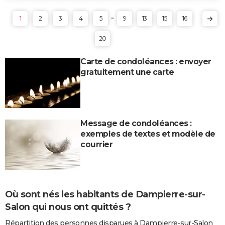
...
1
2
3
4
5
9
13
15
16
20
Carte de condoléances : envoyer
gratuitement une carte
Message de condoléances :
exemples de textes et modèle de
courrier
Où sont nés les habitants de Dampierre-sur-
Salon qui nous ont quittés ?
Répartition des personnes disparues à Dampierre-sur-Salon