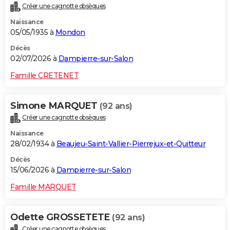
Créer une cagnotte obsèques
City break
Voyage de noces
Climat
Destinations
Voyage nature
Forum
+
PHOTO
Naissance
05/05/1935 à
Mondon
GUIDES D'ACHAT
Décès
BONS PLANS
02/07/2026 à
Dampierre-sur-Salon
CARTE DE VOEUX
Famille CRETENET
Carte Bonne année
Carte Pâques
Carte de Noël
Carte Saint-Valentin
Carte d'anniversaire
DICTIONNAIRE
Simone MARQUET
(92 ans)
Biographies
Expressions
Dictionnaire
Citations
Proverbes
PROGRAMME TV
Créer une cagnotte obsèques
Naissance
COPAINS D'AVANT
28/02/1934 à
Beaujeu-Saint-Vallier-Pierrejux-et-Quitteur
Se connecter
Collèges
Universités
Service militaire
S'inscrire
Lycées
Primaires
Entreprises
Avis de recherche
AVIS DE DÉCÈS
Décès
15/06/2026 à
Dampierre-sur-Salon
FORUM
Famille MARQUET
Lifestyle
Sport
Television
Cinema
Bricolage
Culture
Auto
Voyage
Odette GROSSETETE
(92 ans)
Créer une cagnotte obsèques