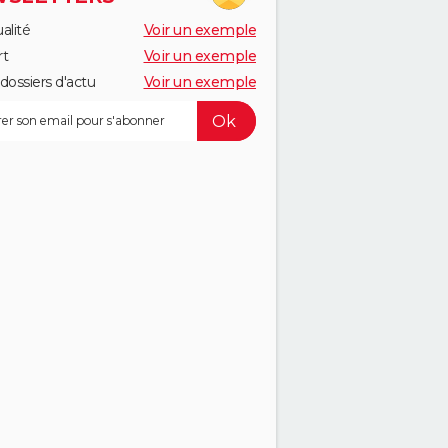
alité
Voir un exemple
rt
Voir un exemple
dossiers d'actu
Voir un exemple