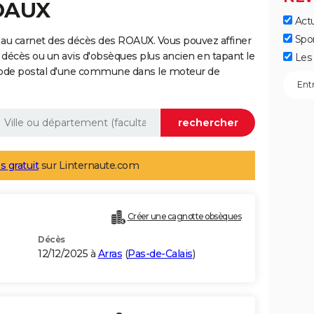
ROAUX
Actu
Spo
 au carnet des décès des ROAUX. Vous pouvez affiner
 décès ou un avis d'obsèques plus ancien en tapant le
Les 
code postal d'une commune dans le moteur de
s gratuit
sur Linternaute.com
Créer une cagnotte obsèques
Décès
12/12/2025 à
Arras
(
Pas-de-Calais
)