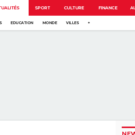
TUALITÉS
SPORT
CULTURE
FINANCE
A
S
EDUCATION
MONDE
VILLES
+
NEW