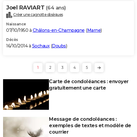
Joel RAVIART
(64 ans)
Créer une cagnotte obsèques
Naissance
07/10/1950 à
Châlons-en-Champagne
(
Marne
)
Décès
16/10/2014 à
Sochaux
(
Doubs
)
1
2
3
4
5
Carte de condoléances : envoyer
gratuitement une carte
Message de condoléances :
exemples de textes et modèle de
courrier