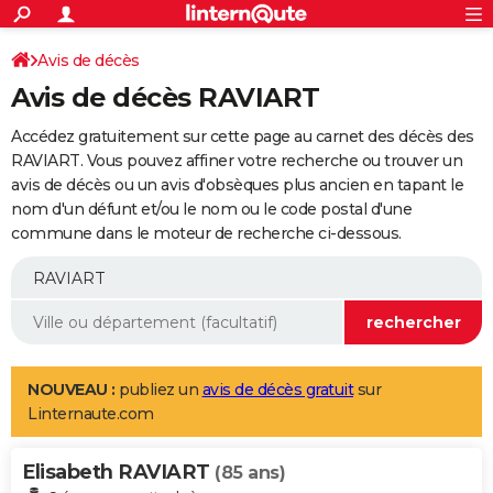
ACTUALITÉS
Connexion
S'inscrire
Avis de décès
Rechercher
Société
Education
Villes
Politique
Faits Divers
Monde
+
SPORT
Avis de décès RAVIART
Football
Cyclisme
Forum
Coupe du monde 2026
Tennis
Rugby
CULTURE
Accédez gratuitement sur cette page au carnet des décès des
TNT
Cinéma
Musique
Programme TV
Streaming
Sorties cinéma
+
RAVIART. Vous pouvez affiner votre recherche ou trouver un
FINANCE
avis de décès ou un avis d'obsèques plus ancien en tapant le
Impôts
Immobilier
Banque
Crédit
Retraite
Epargne
Risques naturels par ville
Assurance
AUTO
nom d'un défunt et/ou le nom ou le code postal d'une
commune dans le moteur de recherche ci-dessous.
Réserver un essai
Berlines
Forum auto
Essais
Citadines
SUV
+
HIGH-TECH
Meilleur smartphone
Ordinateurs
Guide high-tech
Mobiles
Internet
Jeux vidéo
+
BRICOLAGE
Aménagement intérieur
Cuisine
Jardinage
+
Forum
Extérieur
Salle de bains
Rangement
WEEK-END
Escapades
Expositions
Week-end nature
Guides de France
Patrimoine
Musées
+
LIFESTYLE
NOUVEAU :
publiez un
avis de décès gratuit
sur
Linternaute.com
Bien-être
Mode
+
Art de vivre
Loisirs
Modes de vie
SANTE
Elisabeth RAVIART
Guide de la santé
Médicaments
+
Alimentation
Maladies
Sommeil
(85 ans)
VOYAGE