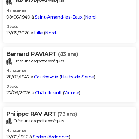
Créer une cagnotte obsèques
City break
Voyage de noces
Climat
Destinations
Voyage nature
Forum
+
PHOTO
Naissance
08/06/1940 à
Saint-Amand-les-Eaux
(
Nord
)
GUIDES D'ACHAT
Décès
13/05/2026 à
Lille
(
Nord
)
BONS PLANS
CARTE DE VOEUX
Bernard RAVIART
(83 ans)
Carte Bonne année
Carte Pâques
Carte de Noël
Carte Saint-Valentin
Carte d'anniversaire
DICTIONNAIRE
Créer une cagnotte obsèques
Biographies
Expressions
Dictionnaire
Citations
Proverbes
PROGRAMME TV
Naissance
28/03/1942 à
Courbevoie
(
Hauts-de-Seine
)
COPAINS D'AVANT
Décès
27/03/2026 à
Châtellerault
(
Vienne
)
Se connecter
Collèges
Universités
Service militaire
S'inscrire
Lycées
Primaires
Entreprises
Avis de recherche
AVIS DE DÉCÈS
FORUM
Philippe RAVIART
(73 ans)
Lifestyle
Sport
Television
Cinema
Bricolage
Culture
Auto
Voyage
Créer une cagnotte obsèques
Naissance
13/02/1952 à
Sedan
(
Ardennes
)