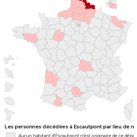
Les personnes décédées à Escautpont par lieu de n
Aucun habitant d'Escautpont n'est originaire de ce dép