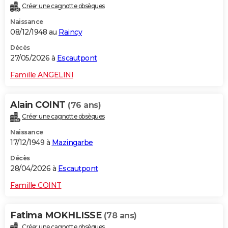
Créer une cagnotte obsèques
City break
Voyage de noces
Climat
Destinations
Voyage nature
Forum
+
PHOTO
Naissance
08/12/1948 au
Raincy
GUIDES D'ACHAT
Décès
BONS PLANS
27/05/2026 à
Escautpont
CARTE DE VOEUX
Famille ANGELINI
Carte Bonne année
Carte Pâques
Carte de Noël
Carte Saint-Valentin
Carte d'anniversaire
DICTIONNAIRE
Alain COINT
(76 ans)
Biographies
Expressions
Dictionnaire
Citations
Proverbes
PROGRAMME TV
Créer une cagnotte obsèques
Naissance
COPAINS D'AVANT
17/12/1949 à
Mazingarbe
Se connecter
Collèges
Universités
Service militaire
S'inscrire
Lycées
Primaires
Entreprises
Avis de recherche
AVIS DE DÉCÈS
Décès
28/04/2026 à
Escautpont
FORUM
Famille COINT
Lifestyle
Sport
Television
Cinema
Bricolage
Culture
Auto
Voyage
Fatima MOKHLISSE
(78 ans)
Créer une cagnotte obsèques