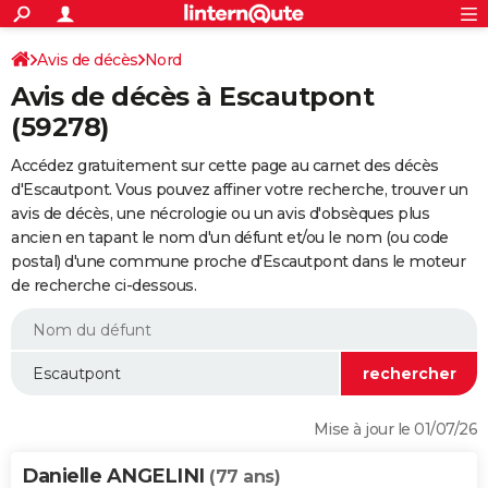
ACTUALITÉS
Connexion
S'inscrire
Avis de décès
Nord
Rechercher
Société
Education
Villes
Politique
Faits Divers
Monde
+
SPORT
Avis de décès à Escautpont
Football
Cyclisme
Forum
Coupe du monde 2026
Tennis
Rugby
CULTURE
(59278)
TNT
Cinéma
Musique
Programme TV
Streaming
Sorties cinéma
+
FINANCE
Accédez gratuitement sur cette page au carnet des décès
d'Escautpont. Vous pouvez affiner votre recherche, trouver un
Impôts
Immobilier
Banque
Crédit
Retraite
Epargne
Risques naturels par ville
Assurance
AUTO
avis de décès, une nécrologie ou un avis d'obsèques plus
ancien en tapant le nom d'un défunt et/ou le nom (ou code
Réserver un essai
Berlines
Forum auto
Essais
Citadines
SUV
+
HIGH-TECH
postal) d'une commune proche d'Escautpont dans le moteur
de recherche ci-dessous.
Meilleur smartphone
Ordinateurs
Guide high-tech
Mobiles
Internet
Jeux vidéo
+
BRICOLAGE
Aménagement intérieur
Cuisine
Jardinage
+
Forum
Extérieur
Salle de bains
Rangement
WEEK-END
Escapades
Expositions
Week-end nature
Guides de France
Patrimoine
Musées
+
LIFESTYLE
Bien-être
Mode
+
Art de vivre
Loisirs
Modes de vie
SANTE
Mise à jour le 01/07/26
Guide de la santé
Médicaments
+
Alimentation
Maladies
Sommeil
VOYAGE
Danielle ANGELINI
(77 ans)